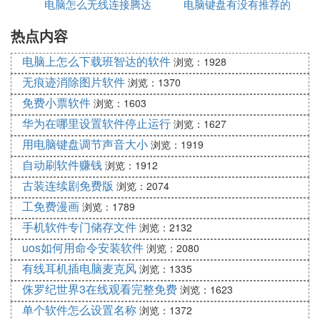
电脑怎么无线连接腾达
电脑键盘有没有推荐的
存
喜。通过小编介绍的电脑耳机买什么牌子以及电脑耳
机选购推荐的内容，大家对于电脑耳机选择都有一定
热点内容
路由器上网
的认识了。
电脑上怎么下载班智达的软件
浏览：1928
Ⅳ 电脑上用的耳机一个大概多少钱
无痕迹消除图片软件
浏览：1370
免费小票软件
一般情况下10-20块就可以了，没必要买太好的。
浏览：1603
华为在哪里设置软件停止运行
浏览：1627
Ⅳ 好的电脑耳机一般要多少钱
用电脑键盘调节声音大小
浏览：1919
耳机这东西就像
自动刷软件赚钱
键盘
鼠标
一样~用的舒服就行~没有什
浏览：1912
么越贵越好的说法~
古装连续剧免费版
浏览：2074
(带的舒服~音质不差就行~一般20~30就能搞到~楼主
工免费漫画
浏览：1789
多去兜几家店绝对能找到好的)
手机软件专门储存文件
浏览：2132
uos如何用命令安装软件
浏览：2080
有线耳机插电脑麦克风
浏览：1335
侏罗纪世界3在线观看完整免费
浏览：1623
单个软件怎么设置名称
浏览：1372