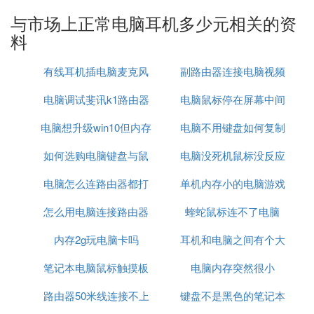
受美好的音效。市面上电脑耳机的品牌有很多，很多
与市场上正常电脑耳机多少元相关的资
人早御败都不知道如何选择。今天我们就来看看电脑
料
耳机买什么牌子以及电脑耳机选购推荐。
电脑耳拆世机买什么牌子
有线耳机插电脑麦克风
副路由器连接电脑视频
1、森海塞尔耳机
森海塞尔1945年创立，是世界公认领陆颤先的专业话
电脑调试斐讯k1路由器
电脑鼠标停在屏幕中间
筒和耳机制造商。也是业界公认的无线电、红外声传
输技术、听诊式耳机、航空通话耳机、多媒体传播、
电脑想升级win10但内存
电脑不用键盘如何复制
怎么解决
呼叫中心耳机和头戴式耳机的先驱。
如何选购电脑键盘与鼠
不够
电脑没死机鼠标没反应
2、声籁耳机
声籁(Salar)是硕美科旗下品牌，始创于2002年，以精
电脑怎么连路由器都打
标
单机内存小的电脑游戏
湛的工艺和完美的音质获得消费者的喜爱，目前已通
怎么用电脑连接路由器
不开
蝰蛇鼠标连不了电脑
枪战游戏
过ISO9001国际质量认证体系，CE(欧洲认证体系)、
GS(德国认证体系)和FCC(国际安全认证)等。
内存2g玩电脑卡吗
耳机和电脑之间有个大
3、索尼耳机
索尼公司是世界上民用及专业视听产品、游戏产品、
笔记本电脑鼠标触摸板
电脑内存突然很小
方块
通信产品核心部件和信息技术等领域的先导之一。在
路由器50米线连接不上
怎么开发
键盘不是黑色的笔记本
音乐、影视、电脑娱乐以及在线业务方面的成就也使