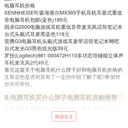
电脑耳机价格
SENNHEISER/森海塞尔MX365手机耳机耳塞式重低
音电脑耳机包邮(蓝色)189元
因卓G2000电脑游戏耳机重低音带麦克风话筒笔记本
台式头戴式耳麦黑蓝色119元
雷腾G3电脑耳机头戴式游戏耳麦带话筒笔记本网吧
台式发光G3黑色炫光版39元
罗技(Logitech)981-000472H110多功宏培碰能立体声
耳机麦克风2代49元
看完这篇关于电脑耳机什么牌子好和电脑耳机价格的
文章后您是否对其有了一定的中铅了解了呢?希望对
您有所帮助。
Ⅲ 电脑耳机买什么牌子电脑耳机选购推荐
电脑是很多家庭都会有数码产品，很多人喜欢一边工
作一边听音乐，也有人喜欢玩游戏的音效，如果播放
阅读全文
的很大声，就会扰民，电脑耳机就能够让我们独自享