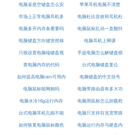
其成为全球领先的电子和娱乐公司。
电脑桌悬空键盘怎么安
电脑
苹果耳机电脑不清楚
电脑
4、铁三角耳机
市场上正常电脑耳机多
装
电脑杜比音效和耳机杜
铁三角建立于1962年，一直致力于音响器材的设计、
制造、行销及发行上。已开发出高性能的话筒、耳
电脑多开内存条重要吗
少元
电脑鼠标乱动一直颤抖
比音效
机、无线系统、甚至乎搅拌器以及电子产品供家庭和
专业人士使用。
电脑键盘方向键突然移
电脑耳机上网课
点开文件
电脑耳机选购推荐
只狼设置电脑端键盘视
动速度慢了
手提电脑怎么解键盘锁
SENNHEISER/森海塞尔HD201HD201头戴式重低音
电脑监听耳机127元
查电脑内存的代码
角
台式电脑键盘复位
Salar/声籁A100游戏HIFI电脑监听手机音乐耳机头戴
如何提高电脑ram可用内
电脑键盘的中文括号
式全包耳式86元
Sony/索尼MDR-ZX110AP头戴式耳机手机通话耳机
电脑鼠标能网购吗
存
电脑带路由器有多大功
折叠电脑耳机耳麦129元
AudioTechnica/铁三角ATH-S100低音游戏HIFI
手机电
电脑水冷16g运行内存
电脑用鼠标怎么卸载程
率
脑
头戴式耳机179元
台式电脑耳机孔能不能
电脑只支持百兆宽带路
序
以上小编介绍的电脑耳机品牌都是非常不错的牌子，
是业余音乐爱好者的最佳选择，在音乐、游戏、影视
如何恢复电脑鼠标颜色
插音响
电脑运行内存与硬盘内
由器千兆
上面都有非常不错的音效，能够让你有意想不到的惊