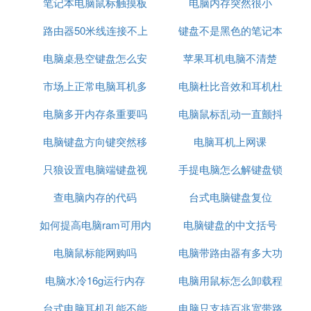
笔记本电脑鼠标触摸板
电脑内存突然很小
方块
路由器50米线连接不上
怎么开发
键盘不是黑色的笔记本
电脑桌悬空键盘怎么安
电脑
苹果耳机电脑不清楚
电脑
市场上正常电脑耳机多
装
电脑杜比音效和耳机杜
电脑多开内存条重要吗
少元
电脑鼠标乱动一直颤抖
比音效
电脑键盘方向键突然移
电脑耳机上网课
点开文件
只狼设置电脑端键盘视
动速度慢了
手提电脑怎么解键盘锁
查电脑内存的代码
角
台式电脑键盘复位
如何提高电脑ram可用内
电脑键盘的中文括号
电脑鼠标能网购吗
存
电脑带路由器有多大功
电脑水冷16g运行内存
电脑用鼠标怎么卸载程
率
台式电脑耳机孔能不能
电脑只支持百兆宽带路
序