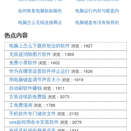
如何恢复电脑鼠标颜色
插音响
电脑运行内存与硬盘内
由器千兆
电脑怎么无线连接腾达
电脑键盘有没有推荐的
存
热点内容
路由器上网
电脑上怎么下载班智达的软件
浏览：1927
无痕迹消除图片软件
浏览：1369
免费小票软件
浏览：1602
华为在哪里设置软件停止运行
浏览：1626
用电脑键盘调节声音大小
浏览：1919
自动刷软件赚钱
浏览：1911
古装连续剧免费版
浏览：2073
工免费漫画
浏览：1788
手机软件专门储存文件
浏览：2132
uos如何用命令安装软件
浏览：2079
有线耳机插电脑麦克风
浏览：1334