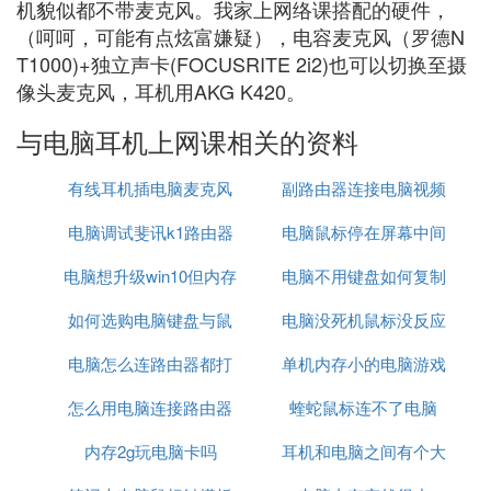
机貌似都不带麦克风。我家上网络课搭配的硬件，
（呵呵，可能有点炫富嫌疑），电容麦克风（罗德N
T1000)+独立声卡(FOCUSRITE 2i2)也可以切换至摄
像头麦克风，耳机用AKG K420。
与电脑耳机上网课相关的资料
有线耳机插电脑麦克风
副路由器连接电脑视频
电脑调试斐讯k1路由器
电脑鼠标停在屏幕中间
电脑想升级win10但内存
电脑不用键盘如何复制
怎么解决
如何选购电脑键盘与鼠
不够
电脑没死机鼠标没反应
电脑怎么连路由器都打
标
单机内存小的电脑游戏
怎么用电脑连接路由器
不开
蝰蛇鼠标连不了电脑
枪战游戏
内存2g玩电脑卡吗
耳机和电脑之间有个大