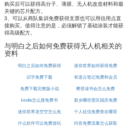
购买后可以获得高分子、薄膜、无人机改造材料和最
关键的芯片配方。
3、可以从商队集训免费获得支票也可以用信用点直
接购买。值得注意的是，必须解锁了基础涂装才能获
得高级配方。
与明白之后如何免费获得无人机相关的
资料
明白之后如何免费获得
迷你世界如何获得免费
识字免费下载
无人机
有道云笔记免费和会员
新宠物
免费下载完整版小说
樊登读书会怎么免费
有什么不同
kindle怎么搜免费书
新乡哪些景区国庆免费
迷你世界龙空空怎么免
个人征信免费查在哪里
什么软件可以免费游玩
费得
抖音免费流量怎么获取
查