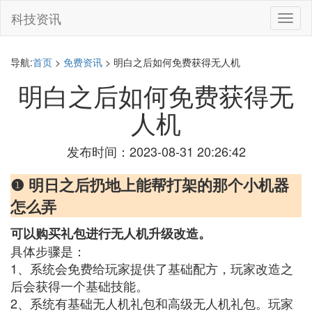
科技资讯
切
换
导
航
导航:
首页
>
免费资讯
> 明白之后如何免费获得无人机
明白之后如何免费获得无
人机
发布时间：2023-08-31 20:26:42
❶ 明日之后扔地上能帮打架的那个小机器
怎么弄
可以购买礼包进行无人机升级改造。
具体步骤是：
1、系统会免费给玩家提供了基础配方，玩家改造之
后会获得一个基础技能。
2、系统有基础无人机礼包和高级无人机礼包。玩家