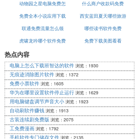
动物园之星电脑免费怎
个好
什么商户收款码免费
点
免费全本小说应用下载
么安装
西安蓝田夏天哪些旅游
联通免费流量怎么领
哪些读书软件免费
景点免费不爬山
虎啸龙吟哪个软件免费
免费下载美图看看
热点内容
观看
电脑上怎么下载班智达的软件
浏览：1930
无痕迹消除图片软件
浏览：1372
免费小票软件
浏览：1605
华为在哪里设置软件停止运行
浏览：1629
用电脑键盘调节声音大小
浏览：1923
自动刷软件赚钱
浏览：1913
古装连续剧免费版
浏览：2075
工免费漫画
浏览：1792
手机软件专门储存文件
浏览：2135