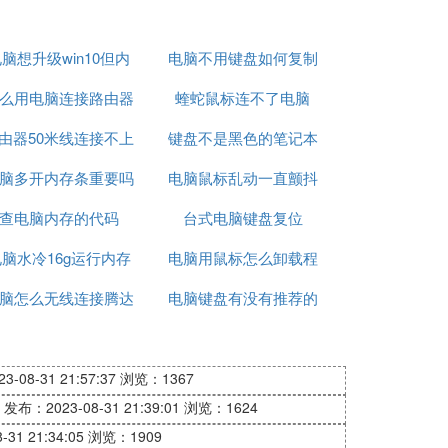
脑想升级win10但内
电脑不用键盘如何复制
么用电脑连接路由器
存不够
蝰蛇鼠标连不了电脑
由器50米线连接不上
键盘不是黑色的笔记本
脑多开内存条重要吗
电脑
电脑鼠标乱动一直颤抖
电脑
查电脑内存的代码
台式电脑键盘复位
点开文件
脑水冷16g运行内存
电脑用鼠标怎么卸载程
脑怎么无线连接腾达
电脑键盘有没有推荐的
序
路由器上网
-08-31 21:57:37
浏览：1367
发布：2023-08-31 21:39:01
浏览：1624
31 21:34:05
浏览：1909