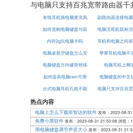
与电脑只支持百兆宽带路由器千
有线耳机插电脑麦克风
副路由器连接电脑
如何选购电脑键盘与鼠
电脑没死机鼠标没
内存2g玩电脑卡吗
标
耳机和电脑之间有
电脑桌悬空键盘怎么安
苹果耳机电脑不
方块
电脑键盘方向键突然移
装
电脑耳机上网
如何提高电脑ram可用
动速度慢了
电脑键盘的中文
台式电脑耳机孔能不能
内存
电脑只支持百兆宽
热点内容
插音响
由器千兆
电脑上怎么下载班智达的软件
发布：2023-08-31 
免费小票软件
发布：2023-08-31 21:53:08
浏览：1
用电脑键盘调节声音大小
发布：2023-08-31 21:3