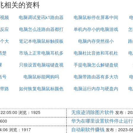
兆相关的资料
视频
电脑调试斐讯k1路由器
电脑鼠标停在屏幕中间
电
反应
电脑怎么连路由器都打
单机内存小的电脑游戏
怎么解决
怎
个大
笔记本电脑鼠标触摸板
不开
电脑内存突然很小
枪战游戏
路
清楚
市场上正常电脑耳机多
怎么开发
电脑杜比音效和耳机杜
电
课
只狼设置电脑端键盘视
少元
手提电脑怎么解键盘锁
比音效
括号
电脑鼠标能网购吗
角
电脑带路由器有多大功
电
带路
如何恢复电脑鼠标颜色
电脑运行内存与硬盘内
率
电
存
无痕迹消除图片软件
22:05:00
浏览：1925
发布：2023
华为在哪里设置软件停止运行
600
自动刷软件赚钱
4:06
浏览：1917
发布：2023-08-