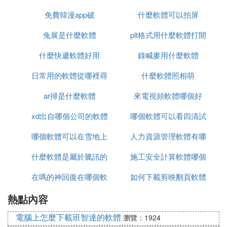
免費韓漫app破
什麼軟體可以拍屏
兔展是什麼軟體
plt格式用什麼軟體打開
什麼快遞軟體好用
錄喊麥用什麼軟體
日常用的軟體從哪裡尋
什麼軟體照相萌
ar掃是什麼軟體
找
來電視頻軟體哪個好
xd出自哪個公司的軟體
哪個軟體可以看四清試
哪個軟體可以在雪地上
人力資源管理軟體有哪
卷
什麼軟體是屬於騰訊的
寫名字
施工安全計算軟體哪個
些
在嗎的神回復在哪個軟
如何下載剪映翻頁軟體
好
熱點內容
體
電腦上怎麼下載班智達的軟體
瀏覽：1924