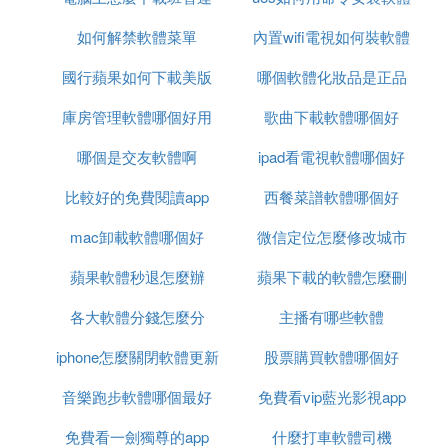
如何解禁軟體菜單
的軟體
內置wifi電視如何裝軟體
國行蘋果如何下載美版
哪個軟體化妝品是正品
庫房管理軟體哪個好用
軟體
歌曲下載軟體哪個好
哪個是交友軟體啊
ipad看電視軟體哪個好
比較好的免費閱讀app
西餐菜譜軟體哪個好
mac卸載軟體哪個好
微信定位怎麼修改城市
蘋果軟體秒退怎麼辦
蘋果下載的軟體怎麼刪
軟體
各大軟體分錢怎麼分
主播有哪些軟體
除
iphone怎麼關閉軟體更新
股票購買軟體哪個好
音樂跑步軟體哪個最好
免費看vip藍光影視app
免費看一劍獨尊的app
什麼打車軟體司機