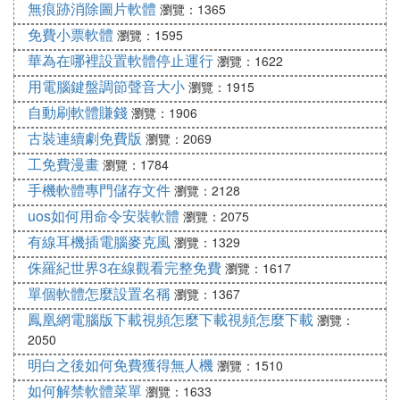
無痕跡消除圖片軟體
瀏覽：1365
免費小票軟體
瀏覽：1595
華為在哪裡設置軟體停止運行
瀏覽：1622
用電腦鍵盤調節聲音大小
瀏覽：1915
自動刷軟體賺錢
瀏覽：1906
古裝連續劇免費版
瀏覽：2069
工免費漫畫
瀏覽：1784
手機軟體專門儲存文件
瀏覽：2128
uos如何用命令安裝軟體
瀏覽：2075
有線耳機插電腦麥克風
瀏覽：1329
侏羅紀世界3在線觀看完整免費
瀏覽：1617
單個軟體怎麼設置名稱
瀏覽：1367
鳳凰網電腦版下載視頻怎麼下載視頻怎麼下載
瀏覽：
2050
明白之後如何免費獲得無人機
瀏覽：1510
如何解禁軟體菜單
瀏覽：1633