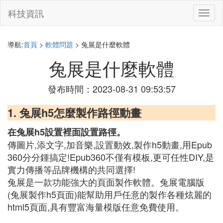
科技資訊
切
換
導
航
導航:
首頁
>
軟體問題
> 兔展是什麼軟體
兔展是什麼軟體
發布時間：2023-08-31 09:53:57
1. 兔展h5怎麼製作路徑動畫
在兔展h5設置裡面設置路徑。
傳圖片,添文字,加音樂,設置動效,製作h5動畫,用Epub
360分分鍾搞定!Epub360不僅有模板,更可任性DIY,是
實力傳播等品牌機構的共同選擇!
兔展是一款功能強大的頁面製作軟體。兔展電腦版
(兔展製作h5頁面)能幫助用戶任意的製作各種炫麗的
html5頁面,具有豐富海量模版任意免費使用。