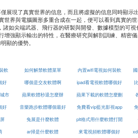
不僅展現了真實世界的信息，而且將虛擬的信息同時顯示
實世界與電腦圖形多重合成在一起，便可以看到真實的世
域，諸如尖端武器、飛行器的研製與開發、數據模型的可
行增強顯示輸出的特性，在醫療研究與解剖訓練、精密儀
加明顯的優勢。
安裝軟
如何解禁軟體菜單
內置wifi電視如何裝軟
國
個好
哪個是交友軟體啊
ipad看電視軟體哪個好
體
比
城市
蘋果軟體秒退怎麼辦
蘋果下載的軟體怎麼刪
個好
音樂跑步軟體哪個最好
免費看vip藍光影視app
除
免
屏
兔展是什麼軟體
plt格式用什麼軟體打開
萌
ar掃是什麼軟體
來電視頻軟體哪個好
x