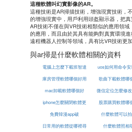
這種軟體叫幻實影像的AR。
這種技術是AR掃描技術，增強現實技術，
的增強現實中，用戶利用頭盔顯示器，把真
AR技術不僅在與VR技術相類似的應用領
的應用，而且由於其具有能夠對真實環境進
遠程機器人控制等領域，具有比VR技術更
與ar掃是什麼軟體相關的資料
電腦上怎麼下載班智達
uos如何用命令
庫房管理軟體哪個好用
的軟體
歌曲下載軟體哪
體
mac卸載軟體哪個好
微信定位怎麼修改
iphone怎麼關閉軟體更
股票購買軟體哪
軟體
免費韓漫app破
新
什麼軟體可以拍
日常用的軟體從哪裡尋
什麼軟體照相