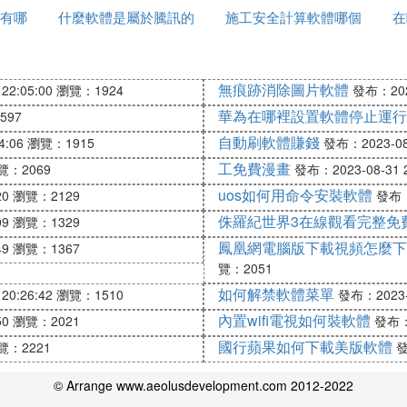
有哪
什麼軟體是屬於騰訊的
施工安全計算軟體哪個
在
好
無痕跡消除圖片軟體
22:05:00
瀏覽：1924
發布：2023
華為在哪裡設置軟體停止運行
597
自動刷軟體賺錢
4:06
瀏覽：1915
發布：2023-08-
工免費漫畫
覽：2069
發布：2023-08-31 2
uos如何用命令安裝軟體
20
瀏覽：2129
發布：2
侏羅紀世界3在線觀看完整免
09
瀏覽：1329
鳳凰網電腦版下載視頻怎麼下
49
瀏覽：1367
覽：2051
如何解禁軟體菜單
20:26:42
瀏覽：1510
發布：2023-0
內置wifi電視如何裝軟體
50
瀏覽：2021
發布：2
國行蘋果如何下載美版軟體
覽：2221
發
© Arrange www.aeolusdevelopment.com 2012-2022