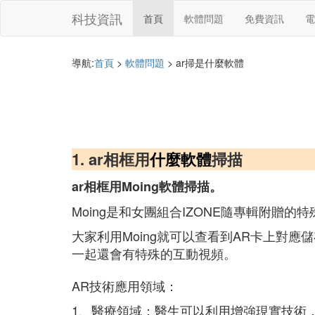
科技資訊
首頁
軟體問題
免費資訊
電
導航:
首頁
>
軟體問題
> ar掃是什麼軟體
1. ar相框用
什麼軟體
掃描
ar相框用Moing軟體掃描。
Moing是和女團組合IZONE隨專輯附贈
大家利用Moing就可以查看到AR卡上對
一起還會有特殊的互動視頻。
AR技術應用領域：
1、醫療領域：醫生可以利用增強現實技術