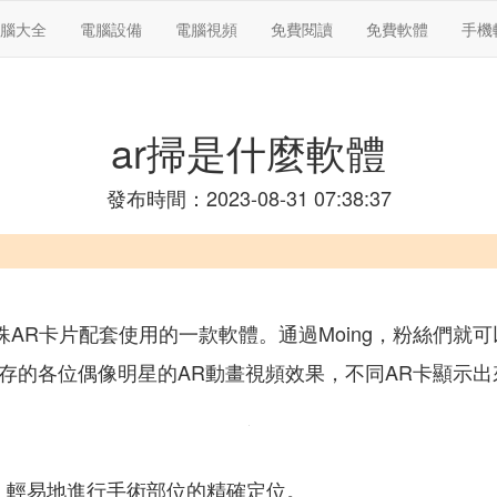
腦大全
電腦設備
電腦視頻
免費閱讀
免費軟體
手機
ar掃是什麼軟體
發布時間：2023-08-31 07:38:37
的特殊AR卡片配套使用的一款軟體。通過Moing，粉絲們
應儲存的各位偶像明星的AR動畫視頻效果，不同AR卡顯示
，輕易地進行手術部位的精確定位。