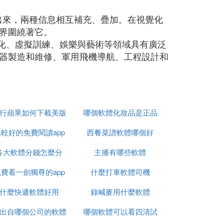
出來，兩種信息相互補充、疊加。在視覺化
界圍繞著它。
視化、虛擬訓練、娛樂與藝術等領域具有廣泛
器製造和維修、軍用飛機導航、工程設計和
行蘋果如何下載美版
哪個軟體化妝品是正品
較好的免費閱讀app
軟體
西餐菜譜軟體哪個好
各大軟體分錢怎麼分
主播有哪些軟體
費看一劍獨尊的app
什麼打車軟體司機
什麼快遞軟體好用
錄喊麥用什麼軟體
d出自哪個公司的軟體
哪個軟體可以看四清試