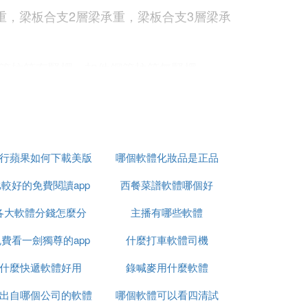
重，梁板合支2層梁承重，梁板合支3層梁承
管柱箍有豎楞，扣件鋼管柱箍無豎楞
雙門架
行蘋果如何下載美版
哪個軟體化妝品是正品
較好的免費閱讀app
軟體
西餐菜譜軟體哪個好
各大軟體分錢怎麼分
主播有哪些軟體
費看一劍獨尊的app
什麼打車軟體司機
什麼快遞軟體好用
錄喊麥用什麼軟體
橫向主肋豎向有次肋
d出自哪個公司的軟體
哪個軟體可以看四清試