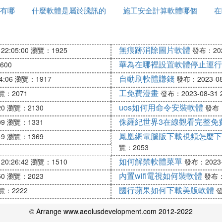
有哪
什麼軟體是屬於騰訊的
施工安全計算軟體哪個
在
好
單排腳手架，扣件式鋼管滿堂腳手架，扣件式鋼管滿堂支
腳手架，門式落地腳手架，雙排外竹腳手架，木腳手架
無痕跡消除圖片軟體
22:05:00
瀏覽：1925
發布：2023
華為在哪裡設置軟體停止運行
600
通型鋼懸挑扣件式單排腳手架，聯梁型鋼懸挑扣件式雙排
自動刷軟體賺錢
4:06
瀏覽：1917
發布：2023-08-
懸挑門式腳手架，聯梁型鋼懸挑門式腳手架，扣件式鋼管
工免費漫畫
覽：2071
發布：2023-08-31 2
uos如何用命令安裝軟體
20
瀏覽：2130
發布：2
侏羅紀世界3在線觀看完整免
09
瀏覽：1331
鳳凰網電腦版下載視頻怎麼下
49
瀏覽：1369
台，室外施工操作平台，移動式操作平台
覽：2053
如何解禁軟體菜單
20:26:42
瀏覽：1510
發布：2023-0
內置wifi電視如何裝軟體
50
瀏覽：2023
發布：2
國行蘋果如何下載美版軟體
覽：2222
發
樁基礎，附著計算，四附著計算，穩定性驗算，十字交叉
© Arrange www.aeolusdevelopment.com 2012-2022