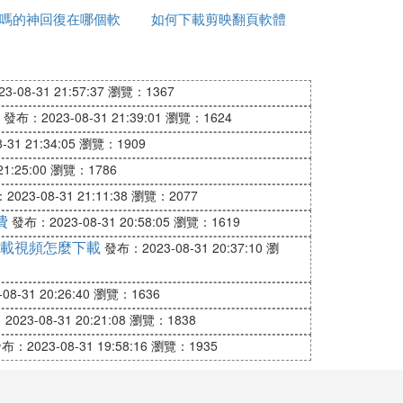
嗎的神回復在哪個軟
如何下載剪映翻頁軟體
卷
體
撐架（用於安裝工程），扣件式鋼管滿堂支
-08-31 21:57:37
瀏覽：1367
發布：2023-08-31 21:39:01
瀏覽：1624
腳手架，普通型鋼懸挑碗扣式雙排腳手架，
31 21:34:05
瀏覽：1909
懸挑腳手架，懸挑腳手架陽角型鋼，三角形
1:25:00
瀏覽：1786
023-08-31 21:11:38
瀏覽：2077
費
發布：2023-08-31 20:58:05
瀏覽：1619
載視頻怎麼下載
發布：2023-08-31 20:37:10
瀏
8-31 20:26:40
瀏覽：1636
023-08-31 20:21:08
瀏覽：1838
布：2023-08-31 19:58:16
瀏覽：1935
梁天然基礎