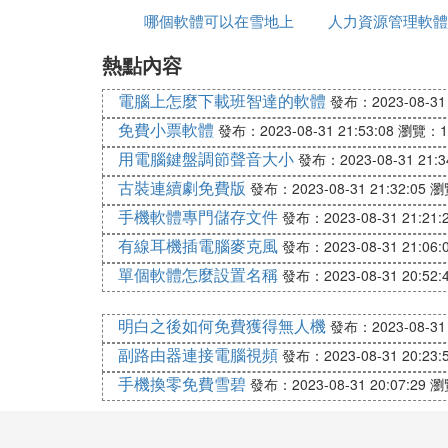
哪個軟體可以在雪地上
找
人力資源管理軟體
2 腳手架智能計算模塊：
（1）落地式腳手架：
熱點內容
寫名字
些
包含：扣件式落地雙排腳手架，扣件式落地
撐架（用於砼結構施工），碗扣式落地雙排
電腦上怎麼下載班智達的軟體
發布：2023-08-31 
（2）懸挑式腳手架：
免費小票軟體
發布：2023-08-31 21:53:08
瀏覽：1
包含：普通型鋼懸挑扣件式雙排腳手架，普
用電腦鍵盤調節聲音大小
發布：2023-08-31 21:3
聯梁型鋼懸挑碗扣式雙排腳手架，普通型鋼
古裝連續劇免費版
發布：2023-08-31 21:32:05
瀏
鋼管懸挑腳手架
手機軟體專門儲存文件
發布：2023-08-31 21:21:
（3）附著式腳手架：
有線耳機插電腦麥克風
發布：2023-08-31 21:06:
包含：懸掛式吊籃，三角形外掛架
（4）現場施工平台：
單個軟體怎麼設置名稱
發布：2023-08-31 20:52:
包含：鋼管落地卸料平台，型鋼懸挑卸料平
（5）安全通道施工操作棚：防護棚
明白之後如何免費獲得無人機
發布：2023-08-31 
副路由器連接電腦視頻
發布：2023-08-31 20:23:
手機換零免費雪碧
發布：2023-08-31 20:07:29
瀏
3 塔吊基礎智能計算模塊：
包含：天然基礎，矩形樁基礎，十字交叉梁