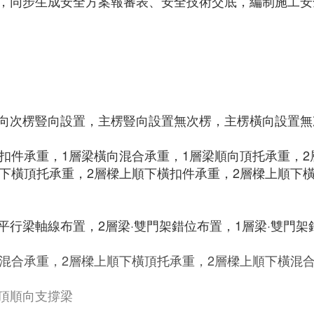
，同步生成安全方案報審表、安全技術交底，編制施工安
向次楞豎向設置，主楞豎向設置無次楞，主楞橫向設置無
扣件承重，1層梁橫向混合承重，1層梁順向頂托承重，
下橫頂托承重，2層樑上順下橫扣件承重，2層樑上順下
行梁軸線布置，2層梁·雙門架錯位布置，1層梁·雙門架
向混合承重，2層樑上順下橫頂托承重，2層樑上順下橫混
頂順向支撐梁