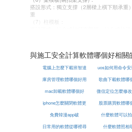
搭設形式：獨立支撐（2層樑上橫下順承重
重
（7）柱模板：
搭設形式：組合式柱箍有豎楞，組合式柱箍
（8）板模板（扣件鋼管架支撐）：
搭設形式：2層梁頂托承重，2層梁扣件承重
（9）板模板（門架支撐）：
與施工安全計算軟體哪個好相關
搭設形式：2層樑上橫下順單門架，2層樑
（10）板模板（工具式鋼管立柱支撐）：
電腦上怎麼下載班智達
uos如何用命令
搭設形式：1層梁頂托承重，2層梁頂托承重
庫房管理軟體哪個好用
的軟體
歌曲下載軟體哪
體
（11）板模板（木立柱支撐）：
搭設形式：1層梁木立柱承重，2層梁木立柱
mac卸載軟體哪個好
微信定位怎麼修改
（12）板模板(碗扣架支撐)：
搭設形式：1層梁，2層梁
iphone怎麼關閉軟體更
股票購買軟體哪
軟體
（13）大模板：
免費韓漫app破
新
什麼軟體可以拍
搭設形式： 背楞豎向主肋橫向無次肋，背
日常用的軟體從哪裡尋
什麼軟體照相