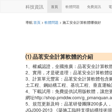
科技資訊
首頁
軟體問題
免費資訊
電
導航:
首頁
>
軟體問題
> 施工安全計算軟體哪個好
⑴ 品茗安全計算軟體的介紹
1、權威認證，全國推廣：品茗安全計算軟
2、實用，才是硬道理：品茗安全計算軟體
3、計算單元豐富：品茗安全計算軟體包含
土工程、鋼結構工程、基坑工程、垂直運輸設
4、下載試用：免費提供試用版軟體，讓您
網址http://shop.pmddw.com/g_pmanquan.a
5、規范更新及時：品茗研發團隊200多
JGJ300-2013 《築施工臨時支撐結構技術