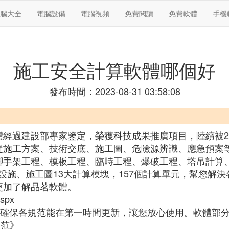
腦大全
電腦設備
電腦視頻
免費閱讀
免費軟體
手機
施工安全計算軟體哪個好
發布時間：2023-08-31 03:58:08
體經過建設部專家鑒定，榮獲科技成果推廣項目，陸續被2
從施工方案、技術交底、施工圖、危險源辨識、應急預案
腳手架工程、模板工程、臨時工程、爆破工程、塔吊計算
施、施工圖13大計算模塊，157個計算單元，幫您解決
更加了解品茗軟體。
spx
人，確保各規范能在第一時間更新，讓您放心使用。軟體部
規范》