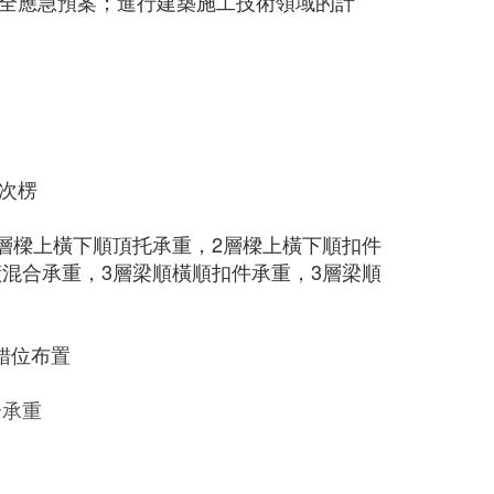
全應急預案；進行建築施工技術領域的計
次楞
2層樑上橫下順頂托承重，2層樑上橫下順扣件
橫混合承重，3層梁順橫順扣件承重，3層梁順
錯位布置
合承重