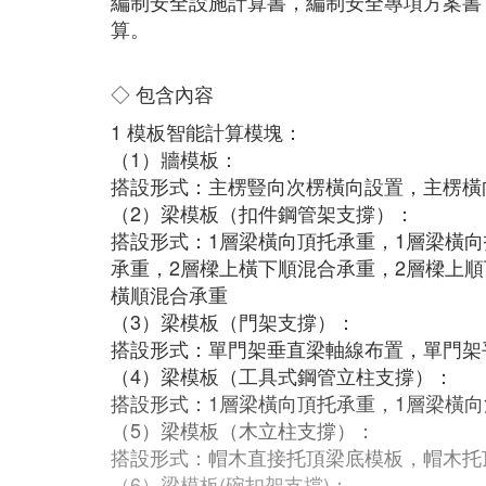
編制安全設施計算書，編制安全專項方案書
算。
◇ 包含內容
1 模板智能計算模塊：
（1）牆模板：
搭設形式：主楞豎向次楞橫向設置，主楞橫
（2）梁模板（扣件鋼管架支撐）：
搭設形式：1層梁橫向頂托承重，1層梁橫向
承重，2層樑上橫下順混合承重，2層樑上順
橫順混合承重
（3）梁模板（門架支撐）：
搭設形式：單門架垂直梁軸線布置，單門架平
（4）梁模板（工具式鋼管立柱支撐）：
搭設形式：1層梁橫向頂托承重，1層梁橫
（5）梁模板（木立柱支撐）：
搭設形式：帽木直接托頂梁底模板，帽木托
（6）梁模板(碗扣架支撐)：