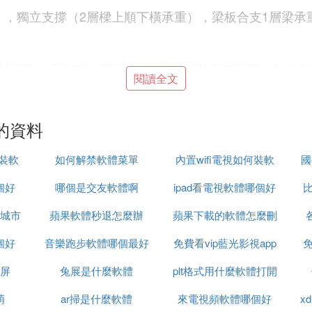
），獨立支撐（2層樑上順下橫承重），梁板合支1層梁承
無豎楞，工具式柱箍有豎楞，工具式柱箍無豎楞，扣件鋼
閱讀全文
，1層梁頂托承重，1層梁扣件承重
的資料
上順下橫單門架，2層樑上橫下順雙門架，2層樑上順下橫
安裝軟
如何解禁軟體菜單
內置wifi電視如何裝軟
國
個好
哪個是交友軟體啊
ipad看電視軟體哪個好
體
比
承重
城市
蘋果軟體秒退怎麼辦
蘋果下載的軟體怎麼刪
個好
音樂跑步軟體哪個最好
免費看vip藍光影視app
除
免
屏
兔展是什麼軟體
plt格式用什麼軟體打開
楞豎向主肋橫向有次肋，背楞橫向主肋豎向無次肋，背楞
萌
ar掃是什麼軟體
來電視頻軟體哪個好
x