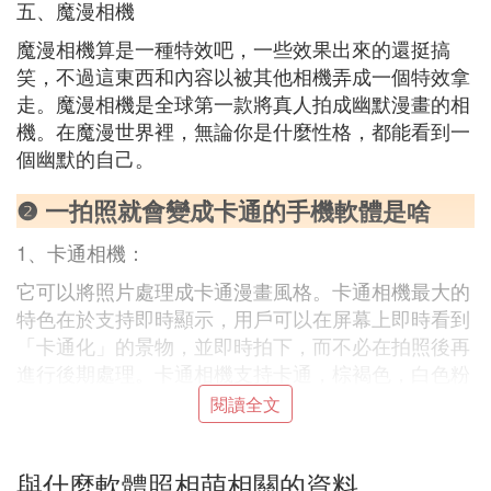
五、魔漫相機
魔漫相機算是一種特效吧，一些效果出來的還挺搞
笑，不過這東西和內容以被其他相機弄成一個特效拿
走。魔漫相機是全球第一款將真人拍成幽默漫畫的相
機。在魔漫世界裡，無論你是什麼性格，都能看到一
個幽默的自己。
❷ 一拍照就會變成卡通的手機軟體是啥
1、卡通相機：
它可以將照片處理成卡通漫畫風格。卡通相機最大的
特色在於支持即時顯示，用戶可以在屏幕上即時看到
「卡通化」的景物，並即時拍下，而不必在拍照後再
進行後期處理。卡通相機支持卡通，棕褐色，白色粉
筆，暗調和彩色邊緣五種效果。
閱讀全文
2、魔漫相機：
這是一款原創將真人拍成幽默漫畫的手機應用。魔漫
與什麼軟體照相萌相關的資料