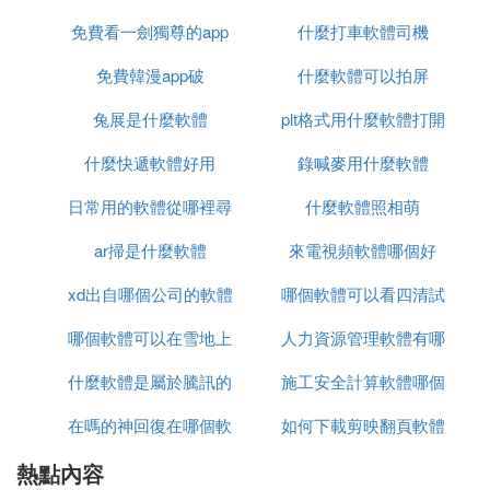
5、輕顏：
免費看一劍獨尊的app
什麼打車軟體司機
輕顏提供了兩種漫畫模板，在「風格」里模板庫里翻
免費韓漫app破
什麼軟體可以拍屏
一下，才可以實現畫面的風格遷移。這兩個風格漫畫
形象其實都差不多，但形式上有所差異，前者可以點
兔展是什麼軟體
plt格式用什麼軟體打開
擊切換，後者自帶BGM及歌詞變化，支持上傳圖片
什麼快遞軟體好用
錄喊麥用什麼軟體
與視頻。
日常用的軟體從哪裡尋
什麼軟體照相萌
❸ 拍照好看的軟體有哪些
ar掃是什麼軟體
找
來電視頻軟體哪個好
1、美圖秀秀
xd出自哪個公司的軟體
哪個軟體可以看四清試
有圖片特效、美容、拼圖、場景、邊框、飾品等多種
功能，高潮流濾鏡實時更新，濾鏡相機、動態相機、
哪個軟體可以在雪地上
人力資源管理軟體有哪
卷
夜拍模式全都有。好玩的美圖神器，可以把人變漂
什麼軟體是屬於騰訊的
寫名字
施工安全計算軟體哪個
些
亮，也不用付費，素材很多樣，照出來的照片很好
看。
在嗎的神回復在哪個軟
如何下載剪映翻頁軟體
好
熱點內容
體
❹ 拍照片下載
什麼軟體
最好