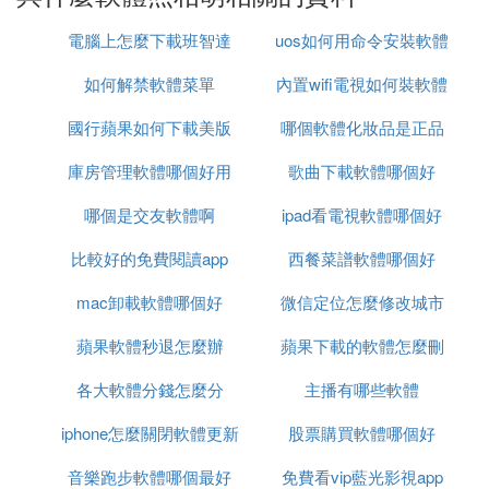
相機拍出的作品不再是照片的翻版，而是具有創作價
值的藝術精品。簡單一拍，生活從此百變起來。可以
電腦上怎麼下載班智達
uos如何用命令安裝軟體
拍攝、選擇照片，將它風格化，使它看起來像手工繪
如何解禁軟體菜單
的軟體
內置wifi電視如何裝軟體
制的漫畫圖片。
國行蘋果如何下載美版
哪個軟體化妝品是正品
3、美圖秀秀：
庫房管理軟體哪個好用
軟體
歌曲下載軟體哪個好
其中的動漫化身功能，是在18年聖誕節前後開始火起
來的，支持上傳照片或者自拍識別臉部，自動生成一
哪個是交友軟體啊
ipad看電視軟體哪個好
個可愛的動漫形象照。生成圖像後，我們可以選擇全
比較好的免費閱讀app
西餐菜譜軟體哪個好
套的風格，系統會默認更換我們的服飾，也可以選擇
自己搭配。
mac卸載軟體哪個好
微信定位怎麼修改城市
4、剪映：
蘋果軟體秒退怎麼辦
蘋果下載的軟體怎麼刪
軟體
作為抖音配套的手機端視頻剪輯軟體，裡面配套了一
各大軟體分錢怎麼分
主播有哪些軟體
除
些視頻模板的同時，還有很多教程可以及時學習，上
手很快。其中的人像轉漫畫模板，操作的話真的太容
iphone怎麼關閉軟體更新
股票購買軟體哪個好
易了，找好模板，直接上傳圖片或者視頻就可以瞬間
實現轉換。
音樂跑步軟體哪個最好
免費看vip藍光影視app