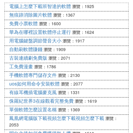
電腦上怎麼下載班智達的軟體
瀏覽：1925
拍照片下載軟體有B612咔嘰、Faceu激萌、美圖秀
無痕跡消除圖片軟體
瀏覽：1367
秀、無他相機、美顏相機等。
免費小票軟體
瀏覽：1600
1、B612咔嘰
華為在哪裡設置軟體停止運行
瀏覽：1624
B612咔嘰是B612和snow合並而成的，有超多可愛的
用電腦鍵盤調節聲音大小
瀏覽：1917
貼紙和強大的美顏演算法，亮點主要以濾鏡功能和貼
自動刷軟體賺錢
瀏覽：1909
紙功能，自帶拼圖功能。
古裝連續劇免費版
瀏覽：2071
工免費漫畫
瀏覽：1786
❺ 拍照好看的軟體
手機軟體專門儲存文件
瀏覽：2130
拍照好看的軟體有輕顏相機和Faceu激萌。
uos如何用命令安裝軟體
瀏覽：2077
1、輕顏相機
有線耳機插電腦麥克風
瀏覽：1331
侏羅紀世界3在線觀看完整免費
瀏覽：1619
輕顏相機是2018年5月上線的美顏拍照軟體，是由深
單個軟體怎麼設置名稱
圳市臉萌科技有限公司所推出，擁有多種圖片美化特
瀏覽：1369
效。用戶可以通過輕顏相機下載照片拍下來製作成具
鳳凰網電腦版下載視頻怎麼下載視頻怎麼下載
瀏覽：
有各類風格的照片，也可以實時美顏拍攝。此外還支
2053
持各種智能剪輯、裁剪、調色、旋轉等基礎功能操