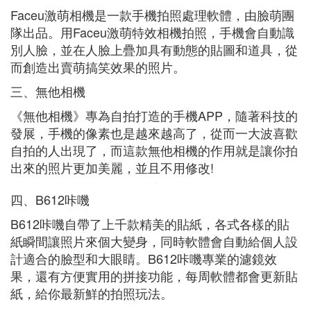
Faceu激萌相機是一款手機拍照處理軟體，由臉萌團
隊出品。用Faceu激萌特效相機拍照，手機會自動識
別人臉，並在人臉上疊加具有動態的貼圖和道具，從
而創造出賣萌搞笑效果的照片。
三、無他相機
《無他相機》專為自拍打造的手機APP，隨著科技的
發展，手機的像素也是越來越高了，從而一大波喜歡
自拍的人出現了，而這款無他相機的作用就是讓你拍
出來的照片更加美麗，並且不用修改!
四、B612咔嘰
B612咔嘰自帶了上千款精美的貼紙，各式各樣的貼
紙瞬間讓照片來個大變身，同時軟體會自動給個人設
計適合的臉型和大眼睛。B612咔嘰專業的濾鏡效
果，還有方便實用的拼接功能，每周軟體都會更新貼
紙，給你最新鮮的拍照玩法。