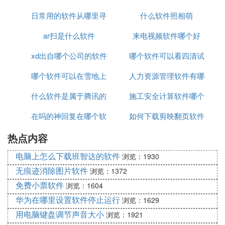
日常用的软件从哪里寻
什么软件照相萌
ar扫是什么软件
找
来电视频软件哪个好
xd出自哪个公司的软件
哪个软件可以看四清试
哪个软件可以在雪地上
人力资源管理软件有哪
卷
什么软件是属于腾讯的
写名字
施工安全计算软件哪个
些
在吗的神回复在哪个软
如何下载剪映翻页软件
好
热点内容
件
电脑上怎么下载班智达的软件
浏览：1930
无痕迹消除图片软件
浏览：1372
免费小票软件
浏览：1604
华为在哪里设置软件停止运行
浏览：1629
用电脑键盘调节声音大小
浏览：1921