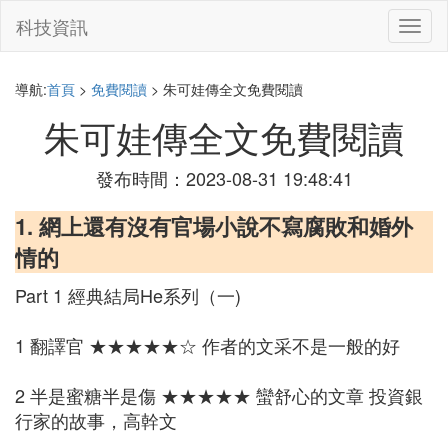
科技資訊
切
換
導
航
導航:
首頁
>
免費閱讀
> 朱可娃傳全文免費閱讀
朱可娃傳全文免費閱讀
發布時間：2023-08-31 19:48:41
1. 網上還有沒有官場小說不寫腐敗和婚外
情的
Part 1 經典結局He系列（一)
1 翻譯官 ★★★★★☆ 作者的文采不是一般的好
2 半是蜜糖半是傷 ★★★★★ 蠻舒心的文章 投資銀
行家的故事，高幹文