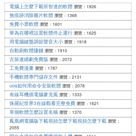
30 杉杉來吃 ★★★★ 原來「吃」也可以這么可愛
電腦上怎麼下載班智達的軟體
瀏覽：1926
無痕跡消除圖片軟體
瀏覽：1368
31 何處飛花 ★★★★ 律政俏佳人系列文，與法律有
關的背景
免費小票軟體
瀏覽：1601
華為在哪裡設置軟體停止運行
瀏覽：1625
32 蓮葉何甜甜 ★★★★ 兩個表裡不一的人如命中註
用電腦鍵盤調節聲音大小
瀏覽：1918
定般相遇,幸福蔓延
自動刷軟體賺錢
瀏覽：1910
古裝連續劇免費版
瀏覽：2072
33 千帆過盡 ★★★★☆ 平淡的高幹文，男主一直守
工免費漫畫
瀏覽：1787
護著女主
手機軟體專門儲存文件
瀏覽：2131
34 相親以後 ★★★★☆是故事卻很現實，看戲看戲
uos如何用命令安裝軟體
瀏覽：2078
有線耳機插電腦麥克風
瀏覽：1333
35 塵世 ★★★★★不是她選擇過什麼樣的生活，而
侏羅紀世界3在線觀看完整免費
瀏覽：1621
是生活選擇她
單個軟體怎麼設置名稱
瀏覽：1370
鳳凰網電腦版下載視頻怎麼下載視頻怎麼下載
瀏覽：
36 白晝的星光 ★★★★★日久生情還是舊情難忘
2055
呢？