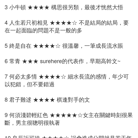
3 小牛頓 ★★★★ 構思很另類，最後才恍然大悟
4 人生若只初相見 ★★★★☆ 不是結局的結局，要
在一起面臨的問題不是一般的多
5 終是自在 ★★★★☆ 很溫馨，一筆成長流水賬
6 常青 ★★★ surehere的代表作，早期高幹文~
7 何必太多情 ★★★★☆ 細水長流的感情，年少可
以犯錯，但不要錯過
8 君子難逑 ★★★★ 棋逢對手的文
9 何須淺碧輕紅色 ★★★★★☆女主在關鍵時刻很果
斷，男主很聰明很執著
10 良辰詎可待 ★★★★☆ 誤會造成分開就是若干年