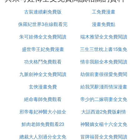
17 在我一生最猥瑣的時候遇見你 ★★★☆文筆一
般，文章有點小雷，可以消遣看看
古裝連續劇免費版
工免費漫畫
18 我們的故事 ★★★★ 只因愛他所以白了滿頭華發
侏羅紀世界3在線觀看完
漫畫免費點
朱可娃傳全文免費閱讀
整免費
端木雅望全文免費閱讀
19 歡顏 ★★★★☆ 裡面的很多語句，令人愛不釋手
盛世帝王妃免費漫畫
三生三世枕上書15集免
20 靜在不言中 ★★★★★ 女主很有魅力，而且二個
功夫格鬥免費觀看
情非我願全本免費閱讀
費觀看
結局都已完成
九脈劍神全文免費閱讀
劫個前妻很很愛免費閱
Part 1 經典結局He系列(二)
玄俠漫畫免費
給我哭辭淺而情深漫畫
讀
21 溫暖的弦 ★★★★★虐阿，但不能否認這是一篇
絕命毒師免費觀看
帝少的二嫁萌妻全文免
免費六漫畫
很好的文，結局he
邪帝毒妃神醫大小姐全
大話西遊2免費版劇情
費閱讀
22 大愛晚成 ★★★★★ 女主長了一張毒嘴，讓人莞
鮮肉老師免費觀看23
文免費閱讀全文
神醫嫡女楊十六全文免
爾不止
總裁大人別過分全文免
冒牌福晉全文免費閱讀
費閱讀