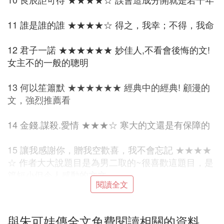
11 誰是誰的誰 ★★★★☆ 得之，我幸；不得，我命
12 君子一諾 ★★★★★★ 妙佳人,不看會後悔的文!
女主不的一般的聰明
13 何以笙簫默 ★★★★★★ 經典中的經典! 顧漫的
文，強烈推薦看
14 金錢.謀殺.愛情 ★★★☆ 寒大的文還是有保障的
15 讓我感謝你，贈我空歡喜，我不會忘記 ★★★★
☆ 作者大大說題目是為男二取的~很喜歡這題目，是
篇短小但令人感動的文文
閱讀全文
16 荼蘼花開 ★★★★ 三人間的糾結，那個糾結阿~~
與朱可娃傳全文免費閱讀相關的資料