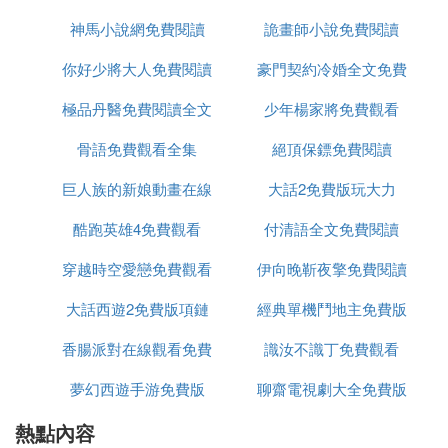
23 落落清歡 ★★★★★ 很多人說好看，男主默默守
候女主的故事
神馬小說網免費閱讀
費閱讀
詭畫師小說免費閱讀
你好少將大人免費閱讀
豪門契約冷婚全文免費
24 只怪我們太貪玩 ★★★★★ 半死不活狀態，不過
也差不多，暫且當完吧
極品丹醫免費閱讀全文
全文
少年楊家將免費觀看
閱讀
骨語免費觀看全集
絕頂保鏢免費閱讀
25 我們都愛過 ★★★★☆ 男主的名字太讓我噴飯了
巨人族的新娘動畫在線
大話2免費版玩大力
26 桑之未落 ★★★★★☆ 青梅竹馬--朋友--小情人
酷跑英雄4免費觀看
觀看免費
付清語全文免費閱讀
27 過客,匆匆 ★★★★☆與愛人斗，其樂無窮
穿越時空愛戀免費觀看
伊向晚靳夜擎免費閱讀
28 青青陌上桑 ★★★★★故事中還有故事... 豪門愛
大話西遊2免費版項鏈
經典單機鬥地主免費版
情，一見鍾情，強娶入門
香腸派對在線觀看免費
識汝不識丁免費觀看
29 雙城故事 ★★★★★我喜歡的男孩，有世界上最
夢幻西遊手游免費版
聊齋電視劇大全免費版
英俊的側面
熱點內容
全集