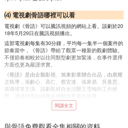
⑷ 電視劇骨語哪裡可以看
電視劇《骨語》可以騰訊視頻的網站上看。該劇於20
18年5月29日在騰訊視頻播出。
這部電視劇每集有30分鍾，平均每一集半一個案件的
節奏當中，《骨語》帶給了觀眾一種新的觀劇體驗。
不僅節奏相較於以往同類型劇更加緊湊，在事件選擇
方面也更為嚴謹求實。
《骨語》是由企鵝影視、旭東影業聯合出品，由扈耀
之執導，張齡心、高仁、蔡宜達、張家鼎、吳曼思、
張璐瑤等主演。該劇取材自女法醫王雪梅的工作經
歷，講述特案組破獲各種離奇兇案的故事。
閱讀全文
(4)骨語
免費觀看
全集擴展閱讀：
該劇與其他刑偵類型不同，故事重點表現法醫如何協
與骨語免費觀看全集相關的資料
助警方推理破案，而對案件本身的步步追蹤偵破大幅