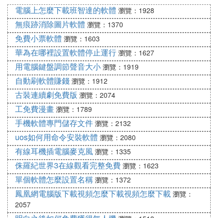
⑺ 求《骨語》高清資源
電腦上怎麼下載班智達的軟體
瀏覽：1928
網路網盤高清視頻在線觀看：
無痕跡消除圖片軟體
瀏覽：1370
鏈接: https://pan..com/s/1xljbrOMsxvnSlZUmU0ZB4
免費小票軟體
瀏覽：1603
A
華為在哪裡設置軟體停止運行
瀏覽：1627
?pwd=v6pa 提取碼: v6pa
用電腦鍵盤調節聲音大小
瀏覽：1919
自動刷軟體賺錢
瀏覽：1912
古裝連續劇免費版
瀏覽：2074
工免費漫畫
瀏覽：1789
手機軟體專門儲存文件
瀏覽：2132
uos如何用命令安裝軟體
瀏覽：2080
有線耳機插電腦麥克風
瀏覽：1335
侏羅紀世界3在線觀看完整免費
瀏覽：1623
單個軟體怎麼設置名稱
瀏覽：1372
鳳凰網電腦版下載視頻怎麼下載視頻怎麼下載
瀏覽：
2057