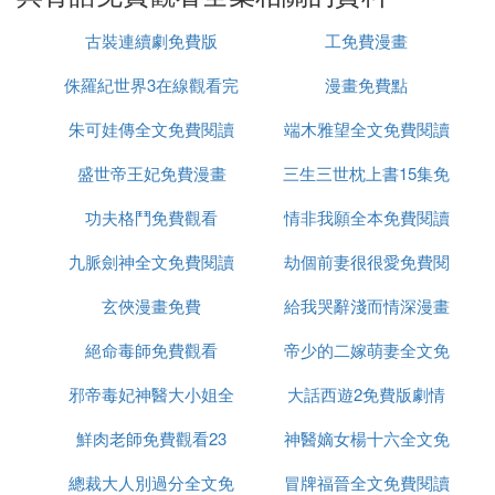
省略。因此被網友挑出了很多毛病，比如質疑法醫除
古裝連續劇免費版
工免費漫畫
了解剖屍體還勘查現場、分析追查案情，幹了刑偵的
各個工種。
侏羅紀世界3在線觀看完
漫畫免費點
而作為特案組組長的刑警男主角破案邏輯缺失，動不
朱可娃傳全文免費閱讀
整免費
端木雅望全文免費閱讀
動就生氣；每個案件幾乎都由法醫憑經驗推斷後便告
破，案件全貌展現有限，案情全靠法醫台詞；此外，
盛世帝王妃免費漫畫
三生三世枕上書15集免
還有諸如現場勘查時不帶腳套、道具製作粗糙等細節
功夫格鬥免費觀看
情非我願全本免費閱讀
費觀看
問題。
九脈劍神全文免費閱讀
劫個前妻很很愛免費閱
⑸ 骨語2一共多少集
玄俠漫畫免費
給我哭辭淺而情深漫畫
讀
《骨語2》一共有29集
絕命毒師免費觀看
帝少的二嫁萌妻全文免
免費六漫畫
導演:扈耀之
主演:張齡心/高仁/蔡宜達/李翰霖/江安菁/
邪帝毒妃神醫大小姐全
大話西遊2免費版劇情
費閱讀
類型:犯罪
鮮肉老師免費觀看23
文免費閱讀全文
神醫嫡女楊十六全文免
製片國家/地區:中國大陸
語言:漢語普通話
總裁大人別過分全文免
冒牌福晉全文免費閱讀
費閱讀