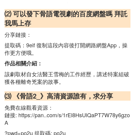
⑵ 可以發下骨語電視劇的百度網盤嗎 拜託
我馬上存
分享鏈接：
提取碼：9eif 復制這段內容後打開網路網盤App，操
作更方便哦。
作品相關介紹：
該劇取材自女法醫王雪梅的工作經歷，講述特案組破
獲各種離奇兇案的故事。
⑶ 《骨語2_》高清資源誰有，求分享
免費在線觀看資源：
鏈接: https://pan..com/s/1rEl8HsUlQaPT7W78y6gzo
A
?pwd=po2u 提取碼: po2u