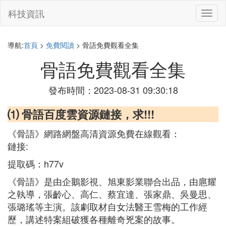
科技資訊
切
換
導
航
導航:
首頁
>
免費閱讀
> 骨語免費觀看全集
骨語免費觀看全集
發布時間：2023-08-31 09:30:18
⑴ 骨語百度雲資源鏈接，求!!!
《骨語》網路網盤高清資源免費在線觀看：
鏈接:
提取碼：h77v
《骨語》是由企鵝影視、旭東影業聯合出品，由扈耀
之執導，張齡心、高仁、蔡宜達、張家鼎、吳曼思、
張璐瑤等主演。該劇取材自女法醫王雪梅的工作經
歷，講述特案組破獲各種離奇兇案的故事。