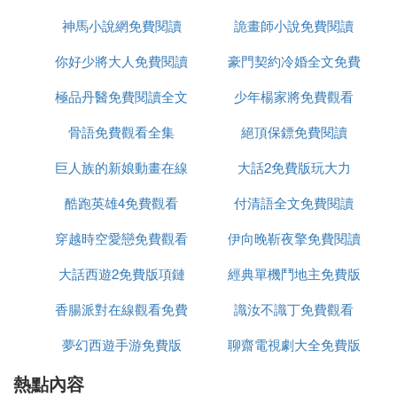
首播:2022-02-22(中國大陸)
季數:2
神馬小說網免費閱讀
費閱讀
詭畫師小說免費閱讀
集數:29
你好少將大人免費閱讀
豪門契約冷婚全文免費
單集片長:34分鍾
極品丹醫免費閱讀全文
全文
少年楊家將免費觀看
閱讀
講述女法醫夏螢與特案組夥伴協力破獲各種離奇案件
的故事。
骨語免費觀看全集
絕頂保鏢免費閱讀
?pwd=h7f6
巨人族的新娘動畫在線
大話2免費版玩大力
提取碼: h7f6
酷跑英雄4免費觀看
觀看免費
付清語全文免費閱讀
⑹ 哪裡免費觀看超清骨語第一季
穿越時空愛戀免費觀看
伊向晚靳夜擎免費閱讀
您好，可以在新視覺影院免費觀看超清版骨語第一
大話西遊2免費版項鏈
經典單機鬥地主免費版
季。
香腸派對在線觀看免費
識汝不識丁免費觀看
您可以在瀏覽器搜索新視覺影院，點擊官網後，在搜
索框內搜索骨語即可觀看。
夢幻西遊手游免費版
聊齋電視劇大全免費版
而且在播放界面內還可以在右下角選擇清晰度。
熱點內容
全集