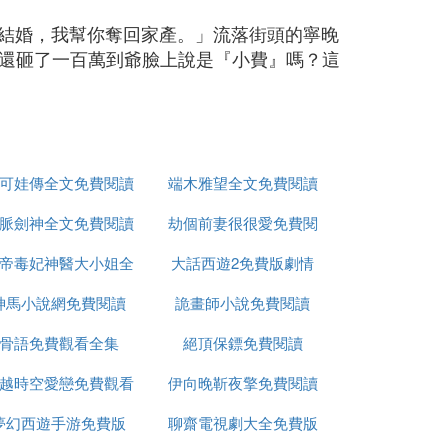
結婚，我幫你奪回家產。」流落街頭的寧晚
還砸了一百萬到爺臉上說是『小費』嗎？這
可娃傳全文免費閱讀
端木雅望全文免費閱讀
脈劍神全文免費閱讀
劫個前妻很很愛免費閱
帝毒妃神醫大小姐全
大話西遊2免費版劇情
讀
神馬小說網免費閱讀
文免費閱讀全文
詭畫師小說免費閱讀
骨語免費觀看全集
絕頂保鏢免費閱讀
越時空愛戀免費觀看
伊向晚靳夜擎免費閱讀
夢幻西遊手游免費版
聊齋電視劇大全免費版