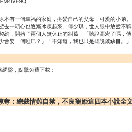
MBPM4iVE9Q
原本有一個幸福的家庭，疼愛自己的父母，可愛的小弟。
逝去一顆心也逐漸冰凍起來。傅少琪，世人眼中放盪不羈
契約，開始了兩個人無休止的糾葛。「聽說高宏了嗎，傅
少會娶一個啞巴？」「不知道，我也只是聽說戚缺冊。」
網路網盤，點擊免費下載：
掠奪：總裁情難自禁，不良寵婚這四本小說全文