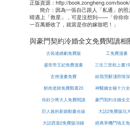
正版資源：http://book.zongheng.com/book/4
簡介：因為一張自己跟人「私通」的照片
晴遇上「救星」，可是沒想到——「你你你
一百萬爺收了，就當是你的嫁妝吧！」
與豪門契約冷婚全文免費閱讀相
古裝連續劇免費版
工免費漫畫
盛世帝王妃免費漫畫
三生三世枕上書1
玄俠漫畫免費
給我哭辭淺而情深
費觀看
鮮肉老師免費觀看23
神醫嫡女楊十六全
免費六漫畫
你好少將大人免費閱讀
豪門契約冷婚全文
費閱讀
巨人族的新娘動畫在線
全文
大話2免費版玩
閱讀
大話西遊2免費版項鏈
觀看免費
經典單機鬥地主免