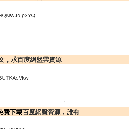
MHQNWJe-p3YQ
全文，求百度網盤雲資源
T76UTKAqVkw
免費下載
百度網盤資源，誰有