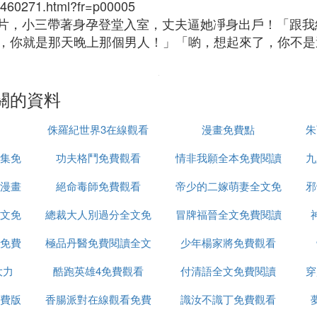
60271.html?fr=p00005
，小三帶著身孕登堂入室，丈夫逼她凈身出戶！「跟我
，你就是那天晚上那個男人！」「喲，想起來了，你不是
關的資料
侏羅紀世界3在線觀看
漫畫免費點
朱
5集免
功夫格鬥免費觀看
完整免費
情非我願全本免費閱讀
九
漫畫
絕命毒師免費觀看
帝少的二嫁萌妻全文免
邪
文免
總裁大人別過分全文免
冒牌福晉全文免費閱讀
費閱讀
免費
極品丹醫免費閱讀全文
費閱讀
少年楊家將免費觀看
大力
酷跑英雄4免費觀看
付清語全文免費閱讀
穿
費版
香腸派對在線觀看免費
識汝不識丁免費觀看