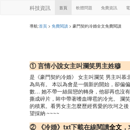
科技資訊
首頁
軟體問題
免費資訊
電
導航:
首頁
>
免費閱讀
> 豪門契約冷婚全文免費閱讀
① 言情小說女主叫瀾笑男主姓穆
是《豪門契約冷婚》 女主叫瀾笑 男主叫慕
為烏有。 本以為會是一個新的開始，卻偏
數… 她不帶一絲留戀的轉身，他卻再也沒
撕成碎片，眸中帶著嗜血嘩雹的冷光。 瀾
的積累。看男女主怎麼歷經舊愛的坎坷之後
望採納·~~~~
② 《冷婚》txt下載在線閱讀
全文
，