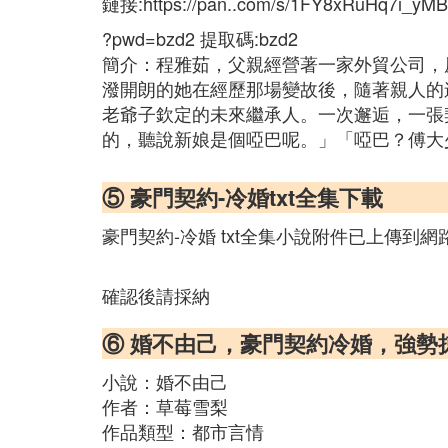
鏈接:https://pan..com/s/1FY8xRuHq7i_y
?pwd=bzd2 提取碼:bzd2
簡介：程雅茹，父親經營著一家外貿公司，
潑開朗的她在經歷那場變故後，隨著親人的
老爺子欽定的未來繼承人。一次邂逅，一張
的，聽說新娘是個啞巴呢。」「啞巴？傅大
⑤ 豪門契約-冷婚txt全集下載
豪門契約-冷婚 txt全集小說附件已上傳到
確認後請採納
⑥ 婚不由己，豪門契約冷婚，強勢
小說：婚不由己
作者：草莓雪梨
作品類型：都市言情