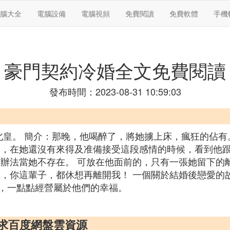
腦大全
電腦設備
電腦視頻
免費閱讀
免費軟體
手機
豪門契約冷婚全文免費閱讀
發布時間：2023-08-31 10:59:03
北皇。 簡介：那晚，他喝醉了，將她擄上床，瘋狂的佔有
偏，在她還沒有來得及准備接受這段感情的時候，看到他
有辦法當她不存在。 可放在他面前的，只有一張她留下的
笑，你這輩子，都休想再離開我！ 一個關於結婚後戀愛的
，一點點經營屬於他們的幸福。
求百度網盤雲資源