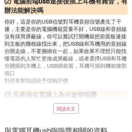
⑵ 電腦前端
usb
連接後插上耳機有雜音，有
辦法能解決嗎
你好，這是你的USB信號對耳機音頻信號產生了干
擾，主要是你的電腦機箱質量不好，USB線和音頻線
沒有採用屏蔽線，你可以嘗試打開機箱把前面板連接
到主板的幾根線找出來，把USB線和耳機用的音頻線
分開走線，不要捆綁在一起，如果效果不理想只能找
懂電器的人幫忙更換成屏蔽線，或者選擇USB和耳機
分開插到主機上，USB插前面，耳機可插到機箱後部
插口
對你有幫助請給予採納評價
⑶ 耳麥插在電腦上為何會嗡嗡響
耳機嗡嗡響是底噪沒有關閉造成的嗡嗡作響。
閱讀全文
底噪亦稱背景雜訊，基本所有的好耳機都有底噪，耳
機底噪一般都是因為前端的問題，耳機的靈敏度越高
與電腦耳機usb嗡嗡聲相關的資料
對於底噪就越敏感，一些高靈敏度和低阻抗的耳機會