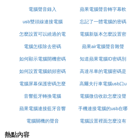
⑸ 耳機連上電腦後有噪音如何處理
電腦聲音錄入
聲音
蘋果電腦聲音轉字幕軟
音了
耳機連上電腦，有細小的沙沙聲，原因如下：
1、電流的問題。耳塞線路的電流供電問題。
usb雙頭線連接電腦
忘記了一體電腦的密碼
體
2、耳機周邊有磁場。可以遠離一些含磁的設備。
怎麼設置可以繞過的電
電腦新版本怎麼設置密
3、音效卡問題，機箱內部電磁輻射高。
4、設置問題，點擊控制面板，選擇Realtek高清晰音
電腦怎樣除去密碼
腦密碼
蘋果air電腦聲音雜聲
碼
頻管理器，L--R選項不要動，將各種音量試著逐個拉
如何顯示電腦開機密碼
知道蘋果電腦ID密碼別
低到某一數值能降噪甚至消失。
如何設置電腦鎖頻密碼
高達吊車的電腦密碼是
人能
⑹ win7電腦usb耳機有雜音滋滋怎麼辦
電腦屏幕保護密碼怎麼
高爾夫行車電腦usb口u
什麼
一般是電流干擾造成的，換個USB口試試，最好是遠
離CPU和顯卡區域的USB埠；
音響藍牙轉換電腦
解碼
電腦微信收款怎麼沒聲
盤不識別
如果換埠不行，就把耳機接到別的電腦上試試，要還
蘋果電腦連接藍牙音響
手機連接電腦的usb在哪
音
是有雜音，那多半是出在耳機線纜或者內部濾波電路
上，需要找專門維修的人去修理了。
電腦關機的聲音
卻用不了
電腦設置裡面怎麼沒有
裡設置
⑺ 電腦耳機插口旁邊的USB一插上東西耳
熱點內容
藍牙