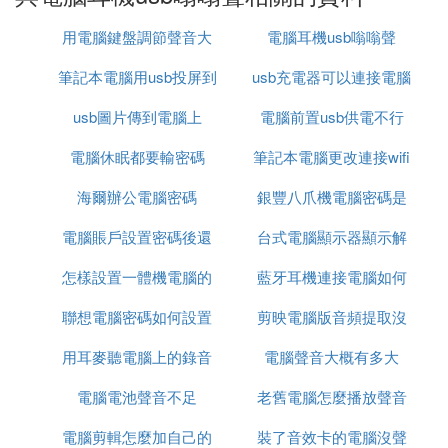
把底噪放大，如果加大音量的情況下，底噪會更加的
用電腦鍵盤調節聲音大
電腦耳機usb嗡嗡聲
明顯。
筆記本電腦用usb投屏到
小
usb充電器可以連接電腦
解決辦法：
一、關閉麥克風加強
usb圖片傳到電腦上
電視
電腦前置usb供電不行
以Win7系統為例，首先我們
滑鼠
右鍵桌面右下角的
電腦休眠都要輸密碼
筆記本電腦更改連接wifi
「喇叭」音頻圖標，彈出菜單之後點擊「錄音設
海爾辦公電腦密碼
銀豐八爪機電腦密碼是
密碼
備」，如下圖所示：
電腦賬戶設置密碼後還
台式電腦顯示器顯示解
什麼
⑷ 耳機插在USB口上有雜音
怎樣設置一體機電腦的
能不能退貨
藍牙耳機連接電腦如何
鎖密碼
這就是專有的3.5音頻輸出介面的意義所在，避免干
聯想電腦密碼如何設置
開機密碼
剪映電腦版音頻提取沒
裝驅動程序
擾，usb做音頻輸出的干擾太多了，從根子上就不合
適，唯一優點是介面方便普適。買幾十元的3.5介面
用耳麥聽電腦上的錄音
電腦聲音大概有多大
聲音
的耳機解決問題。或者多花點錢買幾百的
藍牙
4.2以
上的耳機既能解決方便問題，又能保證沒雜音。
電腦電池聲音不足
沒有聲音
老舊電腦怎麼播放聲音
電腦剪輯怎麼加自己的
裝了音效卡的電腦沒聲