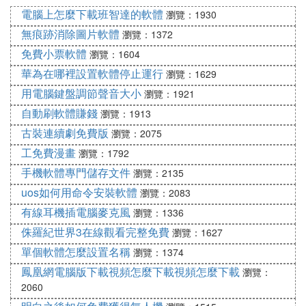
機就嗡嗡響
電腦上怎麼下載班智達的軟體
瀏覽：1930
很正常，耳機口一般就在音效卡附近，因此判斷LZ的
無痕跡消除圖片軟體
瀏覽：1372
音效卡晶元很接近USB口，這種情況，主要是因為U
免費小票軟體
瀏覽：1604
SB
鍵盤
的功率比滑鼠大許多，所以當接上鍵盤或者
華為在哪裡設置軟體停止運行
瀏覽：1629
滑鼠的時候，USB電路會產生大量的JITTER，影響
用電腦鍵盤調節聲音大小
瀏覽：1921
到聲音輸出，JITTER的影響無所不在，只是大和小
自動刷軟體賺錢
瀏覽：1913
的問題，有些台式電腦主板音效卡部分離USB比較
古裝連續劇免費版
瀏覽：2075
遠，影響自然小一點。玩PC HIFI的人都會想盡一切
工免費漫畫
辦法降低JITTER，筆記本沒有太多DIY的空間，唯一
瀏覽：1792
的辦法就是換USB外置音效卡，或者耳機口那個USB
手機軟體專門儲存文件
瀏覽：2135
插口不要用。
uos如何用命令安裝軟體
瀏覽：2083
有線耳機插電腦麥克風
瀏覽：1336
侏羅紀世界3在線觀看完整免費
瀏覽：1627
單個軟體怎麼設置名稱
瀏覽：1374
鳳凰網電腦版下載視頻怎麼下載視頻怎麼下載
瀏覽：
2060