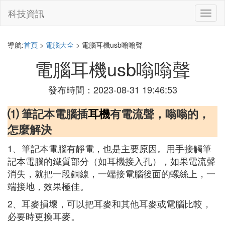
科技資訊
切
換
導
航
導航:
首頁
>
電腦大全
> 電腦耳機usb嗡嗡聲
電腦耳機usb嗡嗡聲
發布時間：2023-08-31 19:46:53
⑴ 筆記本電腦插
耳機
有電流聲，嗡嗡的，
怎麼解決
1、筆記本電腦有靜電，也是主要原因。用手接觸筆
記本電腦的鐵質部分（如耳機接入孔），如果電流聲
消失，就把一段銅線，一端接電腦後面的螺絲上，一
端接地，效果極佳。
2、耳麥損壞，可以把耳麥和其他耳麥或電腦比較，
必要時更換耳麥。