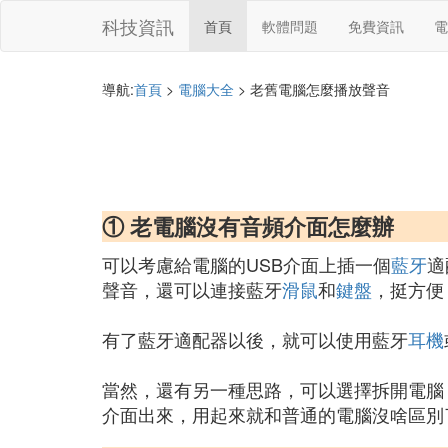
科技資訊
首頁
軟體問題
免費資訊
電
導航:
首頁
>
電腦大全
> 老舊電腦怎麼播放聲音
① 老電腦沒有音頻介面怎麼辦
可以考慮給電腦的USB介面上插一個
藍牙
適
聲音，還可以連接藍牙
滑鼠
和
鍵盤
，挺方便
有了藍牙適配器以後，就可以使用藍牙
耳機
當然，還有另一種思路，可以選擇拆開電腦，在
介面出來，用起來就和普通的電腦沒啥區別