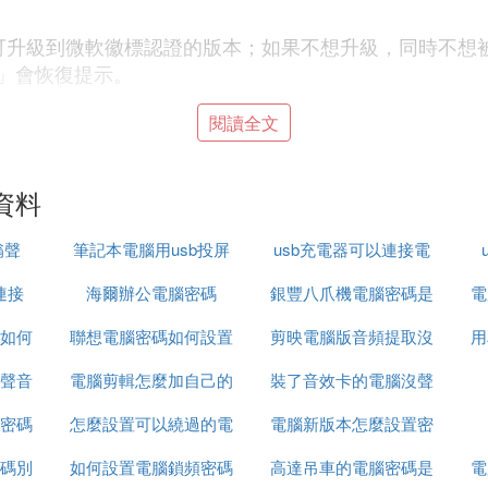
可升級到微軟徽標認證的版本；如果不想升級，同時不想
」會恢復提示。
閱讀全文
資料
」，滑鼠單擊「選項」標簽------------選擇「屬性」
嗡聲
筆記本電腦用usb投屏
usb充電器可以連接電
控制」和「波形兩個選項」，單擊確定即可。
連接
海爾辦公電腦密碼
到電視
銀豐八爪機電腦密碼是
腦
電
如何
聯想電腦密碼如何設置
剪映電腦版音頻提取沒
什麼
用
聲音
電腦剪輯怎麼加自己的
裝了音效卡的電腦沒聲
聲音
擊成靜音了音量是否調到最小了。
密碼
怎麼設置可以繞過的電
聲音
電腦新版本怎麼設置密
音了
— 屬性 -- 資源 — 看有沒有沖突，有進 BIOS 通
密碼別
如何設置電腦鎖頻密碼
腦密碼
高達吊車的電腦密碼是
碼
電