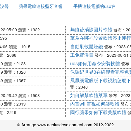
沒聲
蘋果電腦連接藍牙音響
手機連接電腦的usb在
什麼
卻用不了
哪裡設置
的，可是有的時候，我們如果想更換自己電腦中的一些消
無痕跡消除圖片軟體
22:05:00
瀏覽：1922
發布：2023
呢?其實，設置電腦的聲音的方法和步驟還是非常的簡單
華為在哪裡設置軟體停止運行
595
自動刷軟體賺錢
4:06
瀏覽：1915
發布：2023-08-
工免費漫畫
覽：2068
發布：2023-08-31 2
uos如何用命令安裝軟體
20
瀏覽：2128
發布：2
-聲音和音頻設備-屬性-單擊"聲音"選項卡-在"程序事件中
侏羅紀世界3在線觀看完整免
09
瀏覽：1326
鳳凰網電腦版下載視頻怎麼下
49
瀏覽：1367
選擇一種啟動聲音了.對音效,可以單擊右邊得代黑三角得播放
覽：2048
如何解禁軟體菜單
20:26:42
瀏覽：1508
發布：2023-0
序事件中找到啟動WINDOWS並單擊，然後單擊「瀏覽
內置wifi電視如何裝軟體
50
瀏覽：2019
發布：2
國行蘋果如何下載美版軟體
覽：2219
發
© Arrange www.aeolusdevelopment.com 2012-2022
a中，把文件名為「Windows XP 啟動」的文件備份，將wa