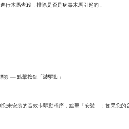
士進行木馬查殺，排除是否是病毒木馬引起的 。
標簽 — 點擊按鈕「裝驅動」
測您未安裝的音效卡驅動程序，點擊「安裝」；如果您的