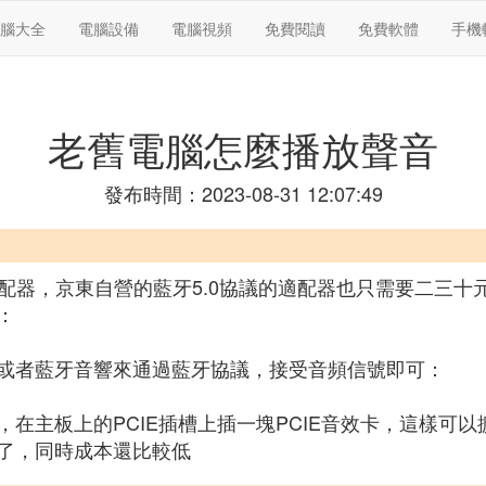
腦大全
電腦設備
電腦視頻
免費閱讀
免費軟體
手機
老舊電腦怎麼播放聲音
發布時間：2023-08-31 12:07:49
配器，京東自營的藍牙5.0協議的適配器也只需要二三十
：
或者藍牙音響來通過藍牙協議，接受音頻信號即可：
主板上的PCIE插槽上插一塊PCIE音效卡，這樣可以擴
了，同時成本還比較低