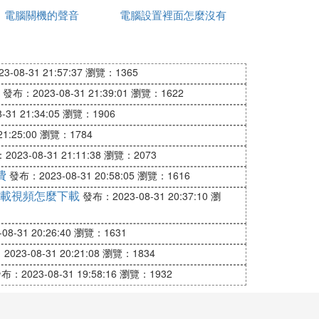
電腦關機的聲音
解碼
電腦設置裡面怎麼沒有
盤不識別
藍牙
息接受或者開機什麼的聲音的話，可是又不
-08-31 21:57:37
瀏覽：1365
的，但是有一些其中的選項，親們還是可能
發布：2023-08-31 21:39:01
瀏覽：1622
31 21:34:05
瀏覽：1906
1:25:00
瀏覽：1784
023-08-31 21:11:38
瀏覽：2073
"下拉表中,啟動
費
發布：2023-08-31 20:58:05
瀏覽：1616
載視頻怎麼下載
發布：2023-08-31 20:37:10
瀏
鍵試聽,如不滿意,可單擊瀏覽鍵,逐一選擇直到
8-31 20:26:40
瀏覽：1631
」按鈕，就可以更換了，但你要更改的聲音文件
023-08-31 20:21:08
瀏覽：1834
布：2023-08-31 19:58:16
瀏覽：1932
v文件名改為「Windows XP 啟動」重啟就