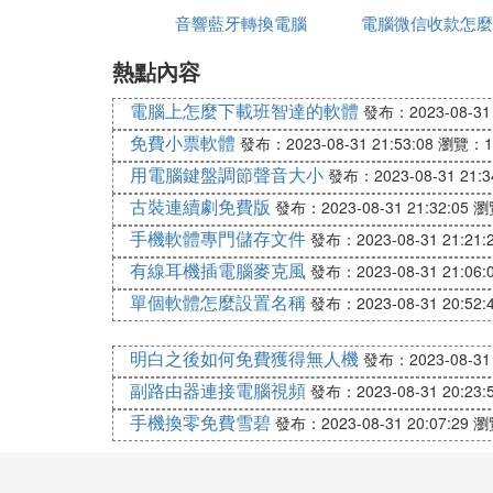
音響藍牙轉換電腦
電腦微信收款怎麼
人能
④ 怎麼調
電腦聲音
熱點內容
音
對於電腦的使用者來說，電腦都是沒有聲音
電腦上怎麼下載班智達的軟體
發布：2023-08-31 
知道步驟，這個時候要怎麼設置電腦的聲音
不太明白，因此，具體操作方法如下：
免費小票軟體
發布：2023-08-31 21:53:08
瀏覽：1
用電腦鍵盤調節聲音大小
發布：2023-08-31 21:3
電腦聲音設置方法
古裝連續劇免費版
發布：2023-08-31 21:32:05
瀏
手機軟體專門儲存文件
發布：2023-08-31 21:21:
1、單擊開始-控制面板-聲音,語音和音頻設備
有線耳機插電腦麥克風
發布：2023-08-31 21:06:
單個軟體怎麼設置名稱
發布：2023-08-31 20:52:
windows"-在下面得'聲音"列表中就可
你滿意為止.單擊確定退出.
明白之後如何免費獲得無人機
發布：2023-08-31 
2、控制面板-聲音和音頻屬性-聲音，在程
副路由器連接電腦視頻
發布：2023-08-31 20:23:
必須是WAV格式的。
手機換零免費雪碧
發布：2023-08-31 20:07:29
瀏
將WAV的音樂文件復制到WINDOWS/mide