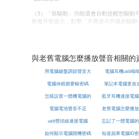
（3）「裝驅動」功能還會自動提醒您驅動
恢復升級提示，點擊「不再提示升級的驅動
電腦沒聲音
四、系統配置問題
與老舊電腦怎麼播放聲音相關的
1.雙擊任務欄的小喇叭圖標，彈出「音量控制窗口
用電腦鍵盤調節聲音大
電腦耳機usb嗡
2.在「顯示下列音量控制」中勾選「音量
電腦休眠都要輸密碼
小
筆記本電腦更改
怎樣設置一體機電腦的
藍牙耳機連接電腦
wifi密碼
電腦沒有聲音怎麼辦
電腦電池聲音不足
開機密碼
老舊電腦怎麼播放
裝驅動程序
3.左擊電腦桌面任務欄音量圖標看是否點
usb雙頭線連接電腦
忘記了一體電腦的
五、進我電腦的硬體設備管理器 –右擊音效卡 
如何顯示電腦開機密碼
知道蘋果電腦ID
聲音怎麼回事。