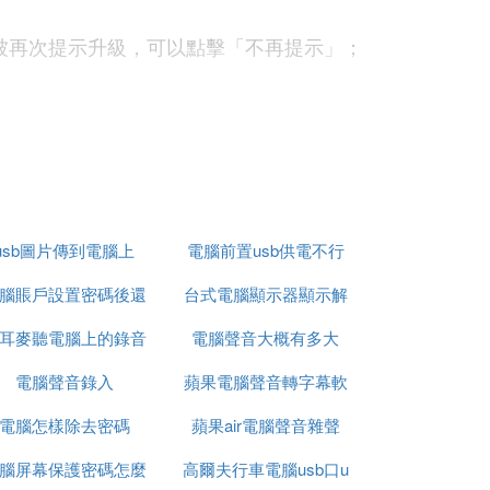
被再次提示升級，可以點擊「不再提示」；
。
usb圖片傳到電腦上
電腦前置usb供電不行
腦賬戶設置密碼後還
台式電腦顯示器顯示解
耳麥聽電腦上的錄音
能不能退貨
電腦聲音大概有多大
鎖密碼
電腦聲音錄入
沒有聲音
蘋果電腦聲音轉字幕軟
電腦怎樣除去密碼
蘋果air電腦聲音雜聲
體
過設置解決。建議參考各類硬體說明書解決電腦沒
腦屏幕保護密碼怎麼
高爾夫行車電腦usb口u