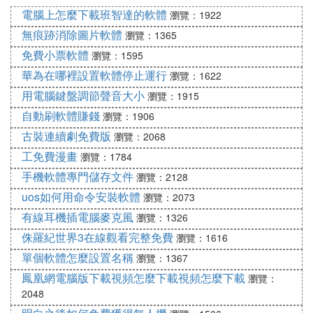
系統列出了超級用戶administrator和本地用戶owner
電腦上怎麼下載班智達的軟體
瀏覽：1922
的選擇菜單，滑鼠點擊administrator，進入命令行模
式。
無痕跡消除圖片軟體
瀏覽：1365
免費小票軟體
瀏覽：1595
3、鍵入命令："user owner123456/add"，強制性將O
華為在哪裡設置軟體停止運行
瀏覽：1622
WNER用戶的口令更改為"123456"。若想在此添加某
用電腦鍵盤調節聲音大小
瀏覽：1915
一用戶（如：用戶名為abcdef，口令為123456）的
自動刷軟體賺錢
瀏覽：1906
話，請鍵入"user abcdef 123456/add"，添加後可用"
古裝連續劇免費版
瀏覽：2068
localgroupadministrators abcdef/add"命令將用戶提
工免費漫畫
升為系統管理組administrators用戶，具有超級許可
瀏覽：1784
權。
手機軟體專門儲存文件
瀏覽：2128
uos如何用命令安裝軟體
瀏覽：2073
4.DOS下刪windows\system32\config裡面的SAM檔
有線耳機插電腦麥克風
瀏覽：1326
就可以了5.開機後按
鍵盤
的悄判叢Delete鍵進入BIOS
侏羅紀世界3在線觀看完整免費
瀏覽：1616
界面。找到UserPassword選項，其默認為關閉狀
單個軟體怎麼設置名稱
瀏覽：1367
態。
鳳凰網電腦版下載視頻怎麼下載視頻怎麼下載
瀏覽：
2048
啟動並輸入用戶密碼（1~8位，英文或者數字）。計