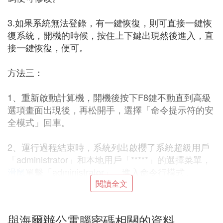
3.如果系統無法登錄，有一鍵恢復，則可直接一鍵恢
復系統，開機的時候，按住上下鍵出現然後進入，直
接一鍵恢復，便可。
方法三：
1、重新啟動計算機，開機後按下F8鍵不動直到高級
選項畫面出現後，再松開手，選擇「命令提示符的安
全模式」回車。
2、運行過程結束時，系統列出啟櫻了系統超級用戶
「administrator」和本地用戶「*****」的選擇菜單，
滑鼠
單擊「administrator」，進入命令行模式。
閱讀全文
3、鍵入命令：「 user ***** 123456 /add」，強制將
「*****」用戶的口令更改為「123456」。若想在此
與海爾辦公電腦密碼相關的資料
添加一新用戶（如：用戶名為abcdef，口令為12345