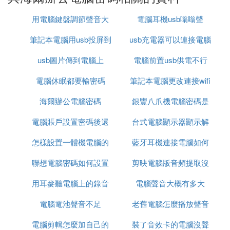
6）的話，請鍵入「 user abcdef 123456 /add」，添
用電腦鍵盤調節聲音大
電腦耳機usb嗡嗡聲
加後可用「 localgroup administrators abcdef /add」
命令將用戶提升為系統管理組「administrators」的
筆記本電腦用usb投屏到
小
usb充電器可以連接電腦
用戶，並使其具有超級許可權。
usb圖片傳到電腦上
電視
電腦前置usb供電不行
4、重新啟動計算機，選擇正常模式下運行，就可以
電腦休眠都要輸密碼
筆記本電腦更改連接wifi
用更改後的口令「123456」登錄「*****」用戶了。
海爾辦公電腦密碼
銀豐八爪機電腦密碼是
密碼
方法四：
電腦賬戶設置密碼後還
台式電腦顯示器顯示解
什麼
WinXP/2000下對策：刪除系統安裝目錄\system32 \c
怎樣設置一體機電腦的
能不能退貨
藍牙耳機連接電腦如何
鎖密碼
onfig下的SAM文件，重新啟動，此時管理員Administ
聯想電腦密碼如何設置
開機密碼
剪映電腦版音頻提取沒
裝驅動程序
rator賬 號已經沒有密碼了，沖數用Administrator帳戶
登陸系統，不用輸入 任何密碼，進入系統後再重新
用耳麥聽電腦上的錄音
電腦聲音大概有多大
聲音
設置登陸帳戶密碼即可。
電腦電池聲音不足
沒有聲音
老舊電腦怎麼播放聲音
如果是CMOS密碼忘了：
電腦剪輯怎麼加自己的
裝了音效卡的電腦沒聲