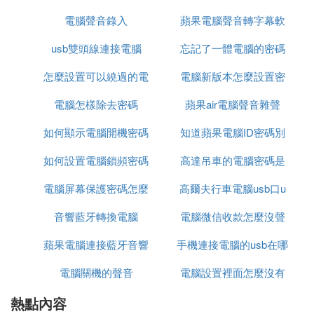
將主板電池扣出來，等10分鍾在反裝進去即可。
電腦聲音錄入
聲音
蘋果電腦聲音轉字幕軟
音了
2.海爾電腦忘記密碼了怎麼破解
usb雙頭線連接電腦
忘記了一體電腦的密碼
體
電腦密碼
忘了的解決方法 方法一：利用安全模式找
回電腦開機密碼 在開機時，按下F8進入"帶命令提示
怎麼設置可以繞過的電
電腦新版本怎麼設置密
符的安全"模式 輸入" USER+用戶名+123456/AD
D"可把某用戶的密碼強行設置為"123456" 方法二：
電腦怎樣除去密碼
腦密碼
蘋果air電腦聲音雜聲
碼
新建賬戶找回電腦開機密碼 在安裝Windows XP過程
如何顯示電腦開機密碼
知道蘋果電腦ID密碼別
中，首先是以"administrator"默認登錄，然後會要求
創建一個新賬戶，以便進入Windows XP時使用此新
如何設置電腦鎖頻密碼
高達吊車的電腦密碼是
人能
建賬戶登錄，而且在Windows XP的登錄介面中也只
電腦屏幕保護密碼怎麼
高爾夫行車電腦usb口u
什麼
會出現創建的這個用戶賬號，不會出現"administrato
r"，但實際上該"administrator"賬號還是存在的，並且
音響藍牙轉換電腦
解碼
電腦微信收款怎麼沒聲
盤不識別
密碼為空。
蘋果電腦連接藍牙音響
手機連接電腦的usb在哪
音
方法三：使用命令找回電腦開機密碼1、重新啟動Wi
電腦關機的聲音
卻用不了
電腦設置裡面怎麼沒有
裡設置
ndowsXP，在啟動畫面出現後的瞬間，按F8，選
擇"帶命令行的安全模式"運行。2、運行過程停止時，
熱點內容
藍牙