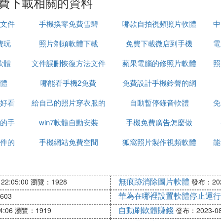
免費下載相關的資料
文件
手機換零免費雪碧
哪款自拍視頻照片軟體
中
費玩
照片剃頭軟體下載
免費下載微店到手機
好
電
軟體
文件誤刪恢復方法文件
蘋果電腦的修照片軟體
照
體
哪能看手機2免費
恢復軟體
免費設計手機鈴聲的網
好看
給自己的照片穿衣服的
自動暫停錄音軟體
站
免
的手
win7軟體自動安裝
軟體
手機免費廣告怎麼做
件的
手機網站免費空間
狐窩照片製作視頻軟體
能
無痕跡消除圖片軟體
22:05:00
瀏覽：1928
發布：2023
華為在哪裡設置軟體停止運行
603
自動刷軟體賺錢
4:06
瀏覽：1919
發布：2023-08-