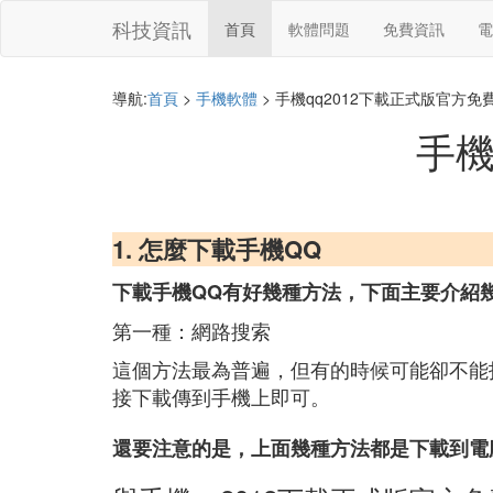
科技資訊
首頁
軟體問題
免費資訊
電
導航:
首頁
>
手機軟體
> 手機qq2012下載正式版官方免
手機
1. 怎麼下載手機QQ
下載手機QQ有好幾種方法，下面主要介紹
第一種：網路搜索
這個方法最為普遍，但有的時候可能卻不能
接下載傳到手機上即可。
還要注意的是，上面幾種方法都是下載到電