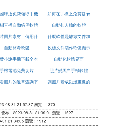
國聯通免費領取手機
如何在手機上免費聊qq
腦直播自動錄屏軟體
自動扣人臉的軟體
片圖片素材上傳用什
什麼軟體是離線文件加
自動監考軟體
麼軟體
投標文件製作軟體顯示
密
費小說手機下載全本
自動化軟體界面
內容不全
手機電池免費切片
照片變黑白手機軟體
看照片的違章查詢下
讓照片變成動漫畫像的
載軟體
軟體
-08-31 21:57:37
瀏覽：1370
發布：2023-08-31 21:39:01
瀏覽：1627
31 21:34:05
瀏覽：1912