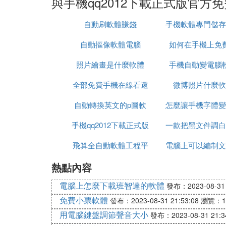
與手機qq2012下載正式版官方
自動刷軟體賺錢
手機軟體專門儲存
自動摳像軟體電腦
如何在手機上免
照片繪畫是什麼軟體
手機自動變電腦
csgo
全部免費手機在線看還
微博照片什麼軟
自動轉換英文的p圖軟
珠電視劇
怎麼讓手機字體變
手機qq2012下載正式版
體
一款把黑文件調白
免費
飛算全自動軟體工程平
官方免費下載
電腦上可以編制文
機軟體
熱點內容
台測試
軟體
電腦上怎麼下載班智達的軟體
發布：2023-08-31 
免費小票軟體
發布：2023-08-31 21:53:08
瀏覽：1
用電腦鍵盤調節聲音大小
發布：2023-08-31 21:3