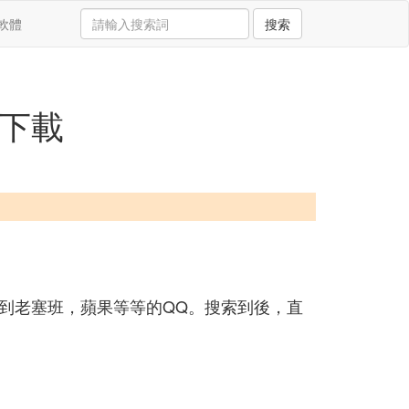
軟體
搜索
費下載
到老塞班，蘋果等等的QQ。搜索到後，直