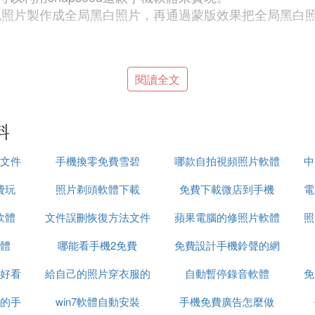
把彩色照片製作成全局黑白照片，再通過蒙版效果把全局黑
閱讀全文
料
ed軟體圖標，啟動軟體，進入到導入手機照片的操作界面
文件
手機換零免費雪碧
哪款自拍視頻照片軟體
中
麼，該照片即導入到了軟體界面中。
費玩
照片剃頭軟體下載
免費下載微店到手機
好
電
手錶是彩色外其餘的都是黑白。
軟體
文件誤刪恢復方法文件
蘋果電腦的修照片軟體
照
體
哪能看手機2免費
恢復軟體
免費設計手機鈴聲的網
這裏手指輕點一下「工具」選項，打開工具面板。在工
好看
給自己的照片穿衣服的
自動暫停錄音軟體
站
免
的手
win7軟體自動安裝
軟體
手機免費廣告怎麼做