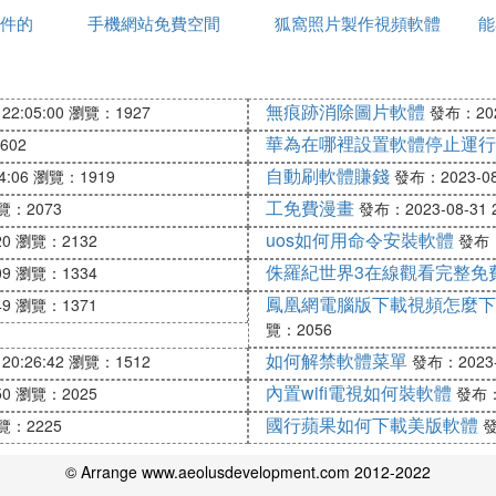
的設置界面；我們可以看到彩色照片已變成了黑白效果
件的
手機網站免費空間
狐窩照片製作視頻軟體
能
。在本文中就按默認的"中性」這種樣式就好了。
次的操作。隨即界面返回到最開始導入照片的界面中。
無痕跡消除圖片軟體
22:05:00
瀏覽：1927
發布：2023
黑白的效果。
華為在哪裡設置軟體停止運行
602
自動刷軟體賺錢
4:06
瀏覽：1919
發布：2023-08-
工免費漫畫
覽：2073
發布：2023-08-31 2
uos如何用命令安裝軟體
20
瀏覽：2132
發布：2
侏羅紀世界3在線觀看完整免
09
瀏覽：1334
按鈕，如下圖箭頭所指的按鈕。手指輕點一下此按鈕。
鳳凰網電腦版下載視頻怎麼下
49
瀏覽：1371
覽：2056
如何解禁軟體菜單
20:26:42
瀏覽：1512
發布：2023-0
面板，面板中有兩列內容：黑白與原圖；而「黑白」這
內置wifi電視如何裝軟體
50
瀏覽：2025
發布：2
國行蘋果如何下載美版軟體
覽：2225
發
© Arrange www.aeolusdevelopment.com 2012-2022
內容。在這列內容中，點擊中間的這一項：畫筆