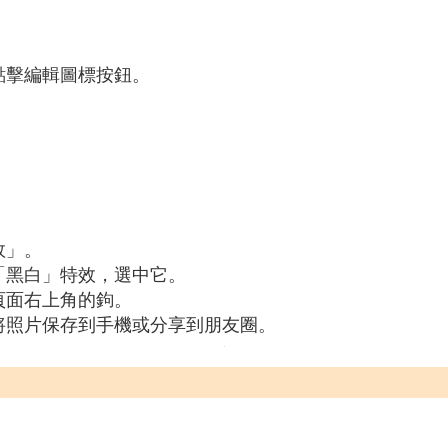
點擊編輯圖標按鈕。
。
效」。
「黑白」特效，選中它。
頁面右上角的鉤。
將照片保存到手機或分享到朋友圈。