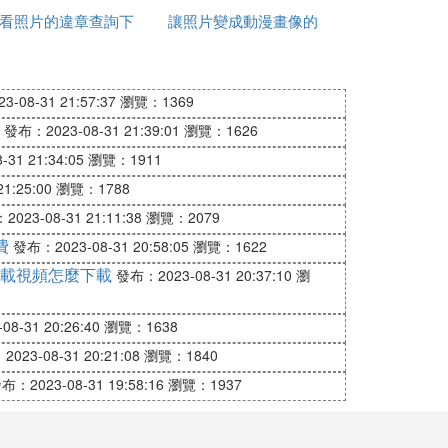
了。當前默認的黑白樣式是「中性」。我們也
看照片的違章查詢下
讓照片變成動漫畫像的
載軟體
軟體
到這里，照片全局黑白效果就製作好了，接下
-08-31 21:57:37
瀏覽：1369
發布：2023-08-31 21:39:01
瀏覽：1626
31 21:34:05
瀏覽：1911
1:25:00
瀏覽：1788
023-08-31 21:11:38
瀏覽：2079
費
發布：2023-08-31 20:58:05
瀏覽：1622
在界面的下半部分彈出一列菜單。從這列菜單
載視頻怎麼下載
發布：2023-08-31 20:37:10
瀏
8-31 20:26:40
瀏覽：1638
里呈藍色狀態，表示這是當前的狀態，在下面
023-08-31 20:21:08
瀏覽：1840
布：2023-08-31 19:58:16
瀏覽：1937