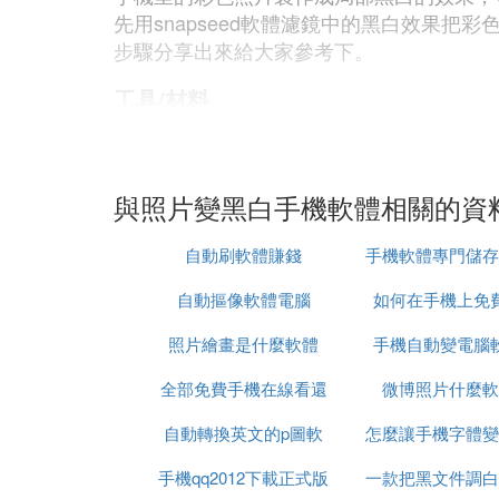
先用snapseed軟體濾鏡中的黑白效果
步驟分享出來給大家參考下。
工具/材料
snapseed
手機彩色照片導入到軟體界面中
與照片變黑白手機軟體相關的資
01
在手機桌面上，手指點一下snapse
自動刷軟體賺錢
手機軟體專門儲存
機相冊頁面，在這里選擇目標照片，那
自動摳像軟體電腦
如何在手機上免
接下來，要把此照片製作成除了左側的
照片繪畫是什麼軟體
手機自動變電腦
csgo
先把照片製作成全局黑白效果
01
全部免費手機在線看還
微博照片什麼軟
照片導入到軟體界面後，在界面的底部
自動轉換英文的p圖軟
珠電視劇
怎麼讓手機字體變
白」效果，如下圖箭頭所指。
手機qq2012下載正式版
體
一款把黑文件調白
免費
02