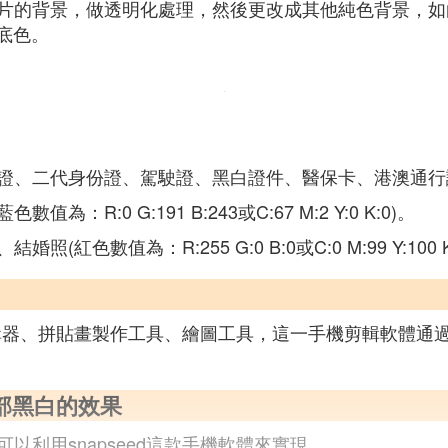
片的背景，做透明化處理，然後更改成其他純色背景，如
底色。
證、二代身份證、駕駛證、黑白證件、醫保卡、港澳通行
:0 G:191 B:243或C:67 M:2 Y:0 K:0)。
色數值為：R:255 G:0 B:0或C:0 M:99 Y:100 K
大的照片編輯器、拼貼畫製作工具、繪圖工具，這一手機剪輯軟
部黑白的效果
利用snapseed這款手機軟體來實現。