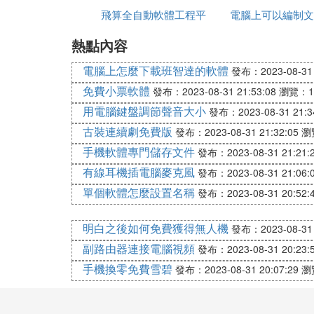
手指點一下「黑白」，進入到「黑白」
飛算全自動軟體工程平
官方免費下載
電腦上可以編制文
機軟體
可以根據自己實際要求選擇其它樣式的
熱點內容
台測試
軟體
03
手指點一下界面右下角的對號，確認此
電腦上怎麼下載班智達的軟體
發布：2023-08-31 
來，我們把照片從全局黑白製作成局部
免費小票軟體
發布：2023-08-31 21:53:08
瀏覽：1
用電腦鍵盤調節聲音大小
發布：2023-08-31 21:3
古裝連續劇免費版
發布：2023-08-31 21:32:05
瀏
把全局黑白照片製作成局部黑白照片
手機軟體專門儲存文件
發布：2023-08-31 21:21:
01
有線耳機插電腦麥克風
發布：2023-08-31 21:06:
我們看界面的右上方這里，這里有一個
單個軟體怎麼設置名稱
發布：2023-08-31 20:52:
中點擊「查看修改內容」。
02
明白之後如何免費獲得無人機
發布：2023-08-31 
隨即，在界面的右下角這里彈出一個小
副路由器連接電腦視頻
發布：2023-08-31 20:23:
還有一個<符號。
手機換零免費雪碧
發布：2023-08-31 20:07:29
瀏
03
手指輕點一下<符號，在左側彈出一列