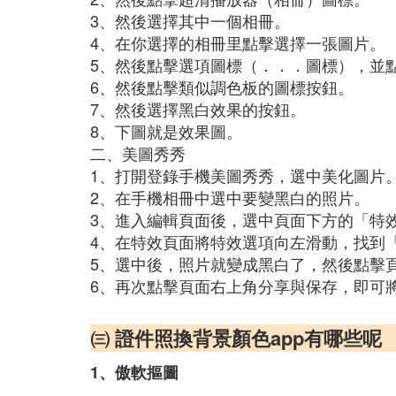
3、然後選擇其中一個相冊。
4、在你選擇的相冊里點擊選擇一張圖片。
5、然後點擊選項圖標（．．．圖標），並
6、然後點擊類似調色板的圖標按鈕。
7、然後選擇黑白效果的按鈕。
8、下圖就是效果圖。
二、美圖秀秀
1、打開登錄手機美圖秀秀，選中美化圖片
2、在手機相冊中選中要變黑白的照片。
3、進入編輯頁面後，選中頁面下方的「特
4、在特效頁面將特效選項向左滑動，找到
5、選中後，照片就變成黑白了，然後點擊
6、再次點擊頁面右上角分享與保存，即可
㈢ 證件照換背景顏色app有哪些呢
1、傲軟摳圖