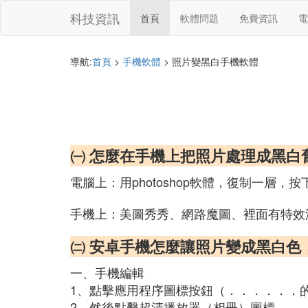
科技資訊
首頁
軟體問題
免費資訊
電
導航:
首頁
>
手機軟體
> 照片變黑白手機軟體
㈠ 怎麼在手機上把照片處理成黑白
電腦上：用photoshop軟體，復制一層，
手機上：美圖秀秀、網路魔圖、裡面有特效
㈡ 安卓手機怎麼讓照片變成黑白色
一、手機編輯
1、點擊應用程序圖標按鈕（．．．．．．
2、然後點擊超清播放器（相冊）圖標。