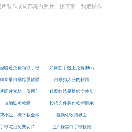
白照片製作成局部黑白照片。接下來，我把操作
；手指在界面上的任意位置輕點一下。打開手
國聯通免費領取手機
如何在手機上免費聊qq
腦直播自動錄屏軟體
自動扣人臉的軟體
片圖片素材上傳用什
什麼軟體是離線文件加
自動監考軟體
麼軟體
投標文件製作軟體顯示
密
具面板中有多款工具和濾鏡，從中找到「黑
費小說手機下載全本
自動化軟體界面
內容不全
手機電池免費切片
照片變黑白手機軟體