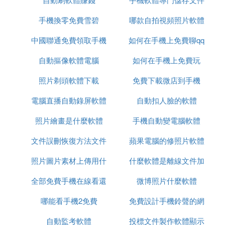
手機換零免費雪碧
哪款自拍視頻照片軟體
中國聯通免費領取手機
如何在手機上免費聊qq
好
自動摳像軟體電腦
如何在手機上免費玩
照片剃頭軟體下載
免費下載微店到手機
csgo
電腦直播自動錄屏軟體
自動扣人臉的軟體
照片繪畫是什麼軟體
手機自動變電腦軟體
文件誤刪恢復方法文件
蘋果電腦的修照片軟體
照片圖片素材上傳用什
恢復軟體
什麼軟體是離線文件加
全部免費手機在線看還
麼軟體
微博照片什麼軟體
密
哪能看手機2免費
珠電視劇
免費設計手機鈴聲的網
自動監考軟體
投標文件製作軟體顯示
站