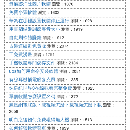
無痕跡消除圖片軟體
瀏覽：1370
免費小票軟體
瀏覽：1603
華為在哪裡設置軟體停止運行
瀏覽：1628
用電腦鍵盤調節聲音大小
瀏覽：1919
自動刷軟體賺錢
瀏覽：1912
古裝連續劇免費版
瀏覽：2074
工免費漫畫
瀏覽：1791
手機軟體專門儲存文件
瀏覽：2134
uos如何用命令安裝軟體
瀏覽：2081
有線耳機插電腦麥克風
瀏覽：1335
侏羅紀世界3在線觀看完整免費
瀏覽：1625
單個軟體怎麼設置名稱
瀏覽：1372
鳳凰網電腦版下載視頻怎麼下載視頻怎麼下載
瀏覽：
2058
明白之後如何免費獲得無人機
瀏覽：1513
如何解禁軟體菜單
瀏覽：1639