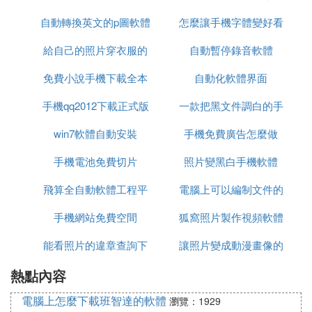
自動轉換英文的p圖軟體
怎麼讓手機字體變好看
內容不全
給自己的照片穿衣服的
自動暫停錄音軟體
免費
免費小說手機下載全本
軟體
自動化軟體界面
手機qq2012下載正式版
一款把黑文件調白的手
win7軟體自動安裝
官方免費下載
手機免費廣告怎麼做
機軟體
手機電池免費切片
照片變黑白手機軟體
飛算全自動軟體工程平
電腦上可以編制文件的
手機網站免費空間
台測試
狐窩照片製作視頻軟體
軟體
能看照片的違章查詢下
讓照片變成動漫畫像的
熱點內容
載軟體
軟體
電腦上怎麼下載班智達的軟體
瀏覽：1929