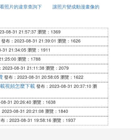
看照片的違章查詢下
讓照片變成動漫畫像的
載軟體
軟體
自己的老照片恢復到高清的樣子，還能進行
-08-31 21:57:37
瀏覽：1369
p。
發布：2023-08-31 21:39:01
瀏覽：1626
31 21:34:05
瀏覽：1911
1:25:00
瀏覽：1788
023-08-31 21:11:38
瀏覽：2079
一鍵擦除自己不想要的水印。一鍵輕松去水
費
發布：2023-08-31 20:58:05
瀏覽：1622
載視頻怎麼下載
發布：2023-08-31 20:37:10
瀏
8-31 20:26:40
瀏覽：1638
023-08-31 20:21:08
瀏覽：1840
布：2023-08-31 19:58:16
瀏覽：1937
持通過鏈接快速提取各大視頻平台的視頻文