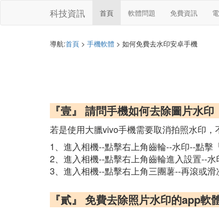
科技資訊
首頁
軟體問題
免費資訊
電
導航:
首頁
>
手機軟體
> 如何免費去水印安卓手機
『壹』 請問手機如何去除圖片水印
若是使用大臘vivo手機需要取消拍照水印
1、進入相機--點擊右上角齒輪--水印--點
2、進入相機--點擊右上角齒輪進入設置--
3、進入相機--點擊右上角三團薯--再滾或
『貳』 免費去除照片水印的app軟