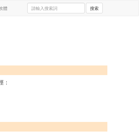
軟體
搜索
徑：