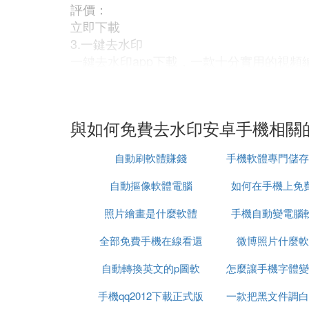
評價：
立即下載
3.一鍵去水印
一鍵去水印app下載，一款十分實用的視
水印視頻編輯軟體還可以為視頻添加字幕或
一鍵去水印
評價：
與如何免費去水印安卓手機相關
立即下載
4.快捷去水印大師
自動刷軟體賺錢
手機軟體專門儲存
快捷去水印大師app下載，一款十分優質
視頻編輯軟體可以在線進行視頻的裁剪和拼
自動摳像軟體電腦
如何在手機上免
快捷去水印大師
照片繪畫是什麼軟體
手機自動變電腦
csgo
評價：
立即下載
全部免費手機在線看還
微博照片什麼軟
5.哈屏去水印
哈屏去水印app下載，一款十分優質的水
自動轉換英文的p圖軟
珠電視劇
怎麼讓手機字體變
去水印圖片編輯軟體還為用戶提供了海量的
手機qq2012下載正式版
體
一款把黑文件調白
免費
哈屏去水印