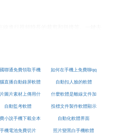
在線進行視頻時長的裁剪和拼接等。一鍵去
國聯通免費領取手機
如何在手機上免費聊qq
壞視頻原有的畫質清晰度。快捷去水印大師
腦直播自動錄屏軟體
自動扣人臉的軟體
片圖片素材上傳用什
什麼軟體是離線文件加
自動監考軟體
麼軟體
投標文件製作軟體顯示
密
行一鍵的去除，不會留下任何的痕跡。哈屏
費小說手機下載全本
自動化軟體界面
內容不全
。
手機電池免費切片
照片變黑白手機軟體