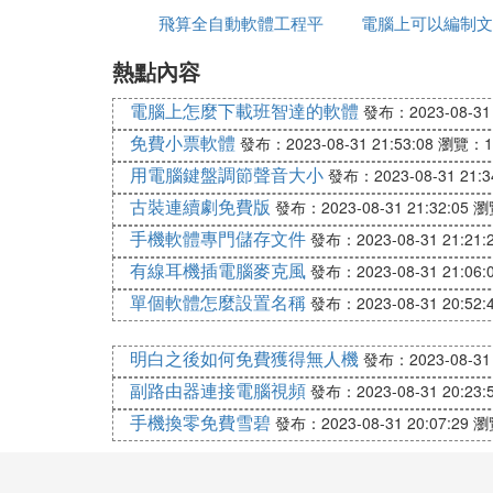
評價：
飛算全自動軟體工程平
官方免費下載
電腦上可以編制文
機軟體
立即下載
熱點內容
台測試
軟體
6.去水印照片修復
去水印照片修復app下載，一款十分實用
電腦上怎麼下載班智達的軟體
發布：2023-08-31 
黑白照的上色。去水印照片修復圖片編輯軟
免費小票軟體
發布：2023-08-31 21:53:08
瀏覽：1
去水印照片修復
用電腦鍵盤調節聲音大小
發布：2023-08-31 21:3
評價：
古裝連續劇免費版
立即下載
發布：2023-08-31 21:32:05
瀏
7.一鍵輕松去水印
手機軟體專門儲存文件
發布：2023-08-31 21:21:
一鍵輕松去水印app下載，一款十分優質
有線耳機插電腦麥克風
發布：2023-08-31 21:06:
印圖片編輯軟體還可以在線進行視頻的一鍵
單個軟體怎麼設置名稱
發布：2023-08-31 20:52:
一鍵輕松去水印
評價：
明白之後如何免費獲得無人機
發布：2023-08-31 
立即下載
副路由器連接電腦視頻
發布：2023-08-31 20:23:
8.小牛去水印
手機換零免費雪碧
發布：2023-08-31 20:07:29
瀏
小牛去水印app下載，為用戶提供免費的
件。小牛去水印專業圖片編輯軟體還能快速
小牛去水印