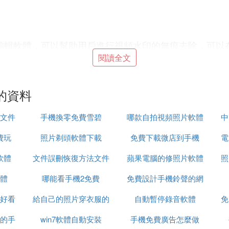
頻編輯軟體，可以幫助用戶進行視頻水印的無痕去除，可以
者是配音，大家快來下載一鍵去水印app。
閱讀全文
的資料
文件
手機換零免費雪碧
哪款自拍視頻照片軟體
中
的視頻編輯軟體，為用戶提供無痕去除水印的功能，不會破
接等操作，大家快來下載快捷去水印大師app。
費玩
照片剃頭軟體下載
免費下載微店到手機
好
電
軟體
文件誤刪恢復方法文件
蘋果電腦的修照片軟體
照
體
哪能看手機2免費
恢復軟體
免費設計手機鈴聲的網
印去除軟體，可以幫助用戶將各種圖片或者視頻上的水印進
好看
給自己的照片穿衣服的
自動暫停錄音軟體
站
免
水印模板，可以免費添加，大家快來下載哈屏去水印app
的手
win7軟體自動安裝
軟體
手機免費廣告怎麼做