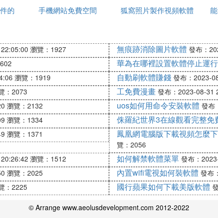
件的
手機網站免費空間
狐窩照片製作視頻軟體
能
歲迅的修圖軟體，為用戶提供專門的照片修復功能，可以將
無痕跡消除圖片軟體
22:05:00
瀏覽：1927
發布：2023
體提供智能摳圖的功能，大家快來下載去水印照片修復ap
華為在哪裡設置軟體停止運行
602
自動刷軟體賺錢
4:06
瀏覽：1919
發布：2023-08-
工免費漫畫
覽：2073
發布：2023-08-31 2
uos如何用命令安裝軟體
20
瀏覽：2132
發布：2
的水印去除軟體，為用戶提供了無痕去除水印的功能，可以
侏羅紀世界3在線觀看完整免
09
瀏覽：1334
剪輯，十分的方便，大家快來下載一鍵輕松去水印app。
鳳凰網電腦版下載視頻怎麼下
49
瀏覽：1371
覽：2056
如何解禁軟體菜單
20:26:42
瀏覽：1512
發布：2023-0
內置wifi電視如何裝軟體
50
瀏覽：2025
發布：2
國行蘋果如何下載美版軟體
覽：2225
發
圖片視頻去水印服務，能夠快速抹除圖片視頻中的水印，支
進行視頻剪輯製作。有需要的話就來下載小牛去水印吧！
© Arrange www.aeolusdevelopment.com 2012-2022