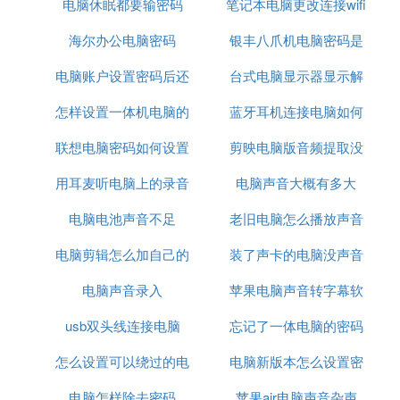
电脑休眠都要输密码
笔记本电脑更改连接wifi
海尔办公电脑密码
银丰八爪机电脑密码是
密码
电脑账户设置密码后还
台式电脑显示器显示解
什么
怎样设置一体机电脑的
能不能退货
蓝牙耳机连接电脑如何
锁密码
联想电脑密码如何设置
开机密码
剪映电脑版音频提取没
装驱动程序
用耳麦听电脑上的录音
电脑声音大概有多大
声音
电脑电池声音不足
没有声音
老旧电脑怎么播放声音
电脑剪辑怎么加自己的
装了声卡的电脑没声音
电脑声音录入
声音
苹果电脑声音转字幕软
了
usb双头线连接电脑
忘记了一体电脑的密码
件
怎么设置可以绕过的电
电脑新版本怎么设置密
电脑怎样除去密码
脑密码
苹果air电脑声音杂声
码