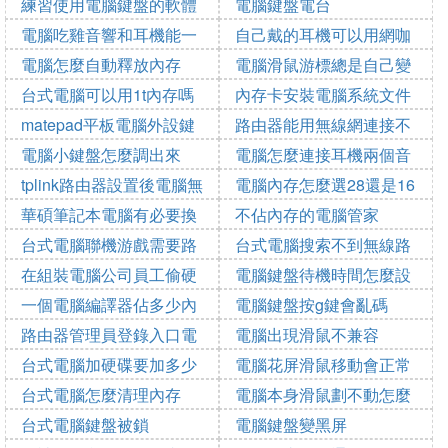
連不上網
練習使用電腦鍵盤的軟體
電腦鍵盤電台
2023-08-18 23:45:32
電腦吃雞音響和耳機能一
自己戴的耳機可以用網咖
2023-08-18 23:55:13
2023-08-18 23:42:55
2023-08-18 23:42:51
塊用嗎
電腦怎麼自動釋放內存
電腦嗎
電腦滑鼠游標總是自己變
2023-08-18 22:15:37
2023-08-18 22:05:43
台式電腦可以用1t內存嗎
怎麼辦
內存卡安裝電腦系統文件
2023-08-18 21:21:37
2023-08-18 21:16:29
matepad平板電腦外設鍵
路由器能用無線網連接不
2023-08-18 20:35:38
2023-08-18 20:14:50
盤
電腦小鍵盤怎麼調出來
上電腦
電腦怎麼連接耳機兩個音
2023-08-18 20:08:38
2023-08-18 19:55:28
tplink路由器設置後電腦無
頻
電腦內存怎麼選28還是16
2023-08-18 19:54:36
2023-08-18 19:41:02
法上網
華碩筆記本電腦有必要換
不佔內存的電腦管家
2023-08-18 18:36:36
2023-08-18 18:22:09
內存條
台式電腦聯機游戲需要路
台式電腦搜索不到無線路
2023-08-18 18:05:24
2023-08-18 17:36:59
由器嗎
在組裝電腦公司員工偷硬
由器
電腦鍵盤待機時間怎麼設
2023-08-18 17:14:53
2023-08-18 16:47:16
碟內存
一個電腦編譯器佔多少內
置
電腦鍵盤按g鍵會亂碼
2023-08-18 16:42:17
2023-08-18 16:40:24
存
路由器管理員登錄入口電
電腦出現滑鼠不兼容
2023-08-18 16:26:51
2023-08-18 16:18:51
腦版
台式電腦加硬碟要加多少
電腦花屏滑鼠移動會正常
2023-08-18 16:15:23
2023-08-18 16:08:35
內存
台式電腦怎麼清理內存
電腦本身滑鼠劃不動怎麼
2023-08-18 14:59:56
2023-08-18 14:31:40
台式電腦鍵盤被鎖
辦
電腦鍵盤變黑屏
2023-08-18 14:28:44
2023-08-18 14:25:04