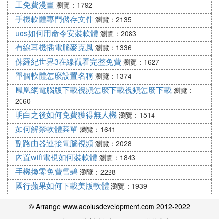
工免費漫畫
瀏覽：1792
手機軟體專門儲存文件
瀏覽：2135
uos如何用命令安裝軟體
瀏覽：2083
有線耳機插電腦麥克風
瀏覽：1336
侏羅紀世界3在線觀看完整免費
瀏覽：1627
單個軟體怎麼設置名稱
瀏覽：1374
鳳凰網電腦版下載視頻怎麼下載視頻怎麼下載
瀏覽：
2060
明白之後如何免費獲得無人機
瀏覽：1514
如何解禁軟體菜單
瀏覽：1641
副路由器連接電腦視頻
瀏覽：2028
內置wifi電視如何裝軟體
瀏覽：1843
手機換零免費雪碧
瀏覽：2228
國行蘋果如何下載美版軟體
瀏覽：1939
© Arrange www.aeolusdevelopment.com 2012-2022