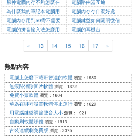
原神電腦內存不夠怎麼在
電腦路由器互通
2023-08-18 13:47:38
2023-08-18 13:26:11
線玩
為什麼我的筆記本電腦用
電腦內存存什麼好處
2023-08-18 13:17:39
2023-08-18 12:59:53
不了滑鼠
電腦內存用到50需不需要
電腦鍵盤如何關閉微信
2023-08-18 12:14:55
增加
電腦的拼音輸入法怎麼用
電腦的耳機台
2023-08-18 12:29:06
2023-08-18 12:12:53
2023-08-18 11:40:05
鍵盤開啟
2023-08-18 10:58:41
«
13
14
15
16
17
»
2023-08-18 11:22:13
熱點內容
電腦上怎麼下載班智達的軟體
瀏覽：1930
無痕跡消除圖片軟體
瀏覽：1372
免費小票軟體
瀏覽：1604
華為在哪裡設置軟體停止運行
瀏覽：1629
用電腦鍵盤調節聲音大小
瀏覽：1921
自動刷軟體賺錢
瀏覽：1913
古裝連續劇免費版
瀏覽：2075