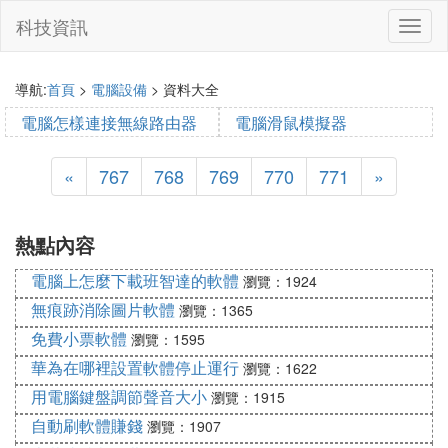
科技資訊
切
換
導
航
導航:
首頁
>
電腦設備
> 資料大全
電腦怎樣連接無線路由器
電腦滑鼠模擬器
2022-01-08 18:41:51
2022-01-08 18:41:14
«
767
768
769
770
771
»
熱點內容
電腦上怎麼下載班智達的軟體
瀏覽：1924
無痕跡消除圖片軟體
瀏覽：1365
免費小票軟體
瀏覽：1595
華為在哪裡設置軟體停止運行
瀏覽：1622
用電腦鍵盤調節聲音大小
瀏覽：1915
自動刷軟體賺錢
瀏覽：1907