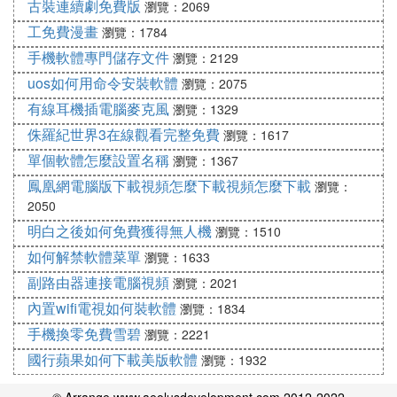
古裝連續劇免費版
瀏覽：2069
工免費漫畫
瀏覽：1784
手機軟體專門儲存文件
瀏覽：2129
uos如何用命令安裝軟體
瀏覽：2075
有線耳機插電腦麥克風
瀏覽：1329
侏羅紀世界3在線觀看完整免費
瀏覽：1617
單個軟體怎麼設置名稱
瀏覽：1367
鳳凰網電腦版下載視頻怎麼下載視頻怎麼下載
瀏覽：
2050
明白之後如何免費獲得無人機
瀏覽：1510
如何解禁軟體菜單
瀏覽：1633
副路由器連接電腦視頻
瀏覽：2021
內置wifi電視如何裝軟體
瀏覽：1834
手機換零免費雪碧
瀏覽：2221
國行蘋果如何下載美版軟體
瀏覽：1932