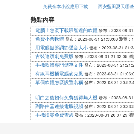
Ⅲ 百度問醫生免費咨詢
免費全本小說應用下載
app
西安藍田夏天哪些
能看免費的
網路問醫生是免費咨詢的。
熱點內容
景點免費不爬
尤其是2020年2月份疫情持續升級，確診
電腦上怎麼下載班智達的軟體
發布：2023-08-31 
了「問醫生」免費咨詢通道，緩解前線醫院
免費小票軟體
發布：2023-08-31 21:53:08
瀏覽：1
據「問醫生」頁面數據顯示，截止到2020年2
用電腦鍵盤調節聲音大小
發布：2023-08-31 21:3
31日當天，關於新型肺炎的咨詢量就超過了
古裝連續劇免費版
發布：2023-08-31 21:32:05
瀏
(3)到了醫院怎麼免費咨詢擴展閱讀：
手機軟體專門儲存文件
發布：2023-08-31 21:21:
有線耳機插電腦麥克風
問醫生」是由網路聯合平安好醫生、好大夫
發布：2023-08-31 21:06:
由超過10萬名的醫生免費在線解答。在線
單個軟體怎麼設置名稱
發布：2023-08-31 20:52:
此，早咨詢更能早安心，專業醫生的在線指
型。
明白之後如何免費獲得無人機
發布：2023-08-31 
副路由器連接電腦視頻
發布：2023-08-31 20:23:
網路針對疫情形勢嚴峻的湖北地區，擴大「
提供7*24小時的免費服務，而全國其他地
手機換零免費雪碧
發布：2023-08-31 20:07:29
瀏
Ⅳ 去醫院咨詢醫生需要費用嗎可以