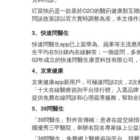
叮當快葯是一款基於O2O的醫葯健康類互
問診政策請以官方實時調整為准，本文僅作
3、快速問醫生
快速問醫生app已上架華為、蘋果等主流
生平均在5分鍾內在線解答；一個提問，多個
02年成立的快速問醫生康雲科技有限公司
4、京東健康
京東健康app新用戶，可極速問診2次，2次
「十大在線醫療咨詢平台排行榜」入選品牌，
提供免費在線問診和心理疏導服務，幫助全
5、39問醫生
「39問醫生」對外宣傳稱：患者在提交病情
國優秀三甲醫院，舉辦名院名專家線上公益
「39問醫生」免費網上醫療咨詢平台，隸