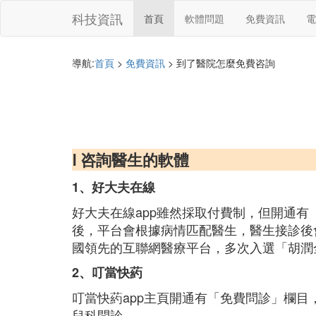
科技資訊
首頁
軟體問題
免費資訊
電
導航:
首頁
>
免費資訊
> 到了醫院怎麼免費咨詢
Ⅰ 咨詢醫生的軟體
1、好大夫在線
好大夫在線app雖然採取付費制，但開通
後，平台會根據病情匹配醫生，醫生接診後
國領先的互聯網醫療平台，多次入選「胡潤
2、叮當快葯
叮當快葯app主頁開通有「免費問診」欄目
兒科問診。