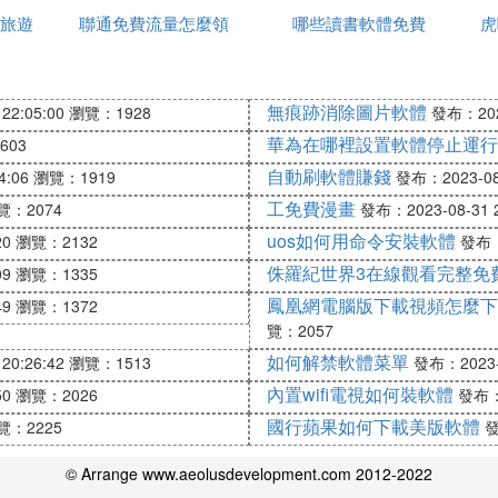
旅遊
聯通免費流量怎麼領
個好
哪些讀書軟體免費
點
虎
山
病例還在增加，很多奮戰在抗疫最前線的醫務工作者都已
無痕跡消除圖片軟體
22:05:00
瀏覽：1928
發布：2023
的壓力和解決百姓當下的切實困難。
華為在哪裡設置軟體停止運行
603
月2日中午12點，「問醫生」累計訪問量達8,225萬，累計
自動刷軟體賺錢
4:06
瀏覽：1919
發布：2023-08-
20萬。
工免費漫畫
覽：2074
發布：2023-08-31 2
uos如何用命令安裝軟體
20
瀏覽：2132
發布：2
侏羅紀世界3在線觀看完整免
在線、春雨醫生等第三方服務方所推出的新功能，可以為
09
瀏覽：1335
解答避免了用戶的線下排隊和交叉感染，方便用戶足不出
鳳凰網電腦版下載視頻怎麼下
49
瀏覽：1372
導更能打消疑慮，而且這一平台支持全部類型的在線咨詢
覽：2057
如何解禁軟體菜單
20:26:42
瀏覽：1513
發布：2023-0
內置wifi電視如何裝軟體
50
瀏覽：2026
發布：2
問醫生」線上咨詢免費服務范圍，由此前的肺炎類症狀免
區的用戶，仍將享有肺炎類問題的免費咨詢服務。
國行蘋果如何下載美版軟體
覽：2225
發
免費問吧
© Arrange www.aeolusdevelopment.com 2012-2022