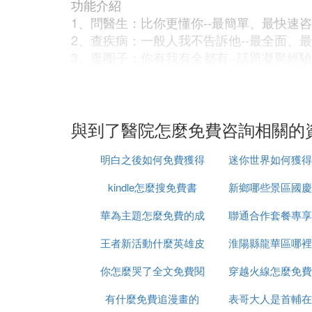
功能介紹
1、問醫生：比你更懂你--最簡單、最快速咨
2、查疾病：一般人我不告訴他--最全面、
3、逛圈子：你有我有全都有--話題凝聚經驗
4、家庭醫生：家庭醫生不止是富人家庭才
另外，咨詢醫生的方式增加為三種：免費咨詢
你，一問一答，20000健康值換取一次尊貴服
與到了醫院怎麼免費咨詢相關的
2、春雨醫生
明白之後如何免費獲得
迷你世界如何獲得
春雨醫生app你可以在這個軟體上面查看權
便，你也不必為一點小病去診所，因為在線
kindle怎麼搜免費書
無人機
新鄉哪些景區國慶
新寵物
軟體特色
1.權威：春雨擁有目前世界上最全的移動疾
華為主題怎麼免費的成
聯通合作套餐專享
2.智能：自診系統可根據年齡、性別和症狀
王者新活動什麼英雄皮
付費的啦
淮陽縣龍華區哪裡
流量是什麼
3.放心：可使用語音、文字、圖片、電話4
4.方便：根據您的地理位置，幫助您尋找到
你怎麼哭了全文免費閱
膚免費
穿越火線怎麼免費
免費釣魚
5.貼心：每天不定時地提供健康資訊新聞
有什麼免費追漫畫的
讀
表哥大人是首輔在
星