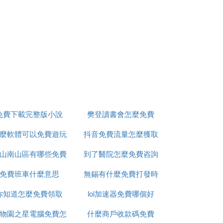
，每次咨詢6000健康值;電話咨詢，專注於
免費下載完整版小說
樊登讀書會怎麼免費
，及早預防。使用這個在線的app確實非常方
麼軟體可以免費遊玩
抖音免費流量怎麼獲取
山南山區有哪些免費
游戲
到了醫院怎麼免費咨詢
詢;
免費班車什麼意思
的景點
無錫有什麼免費打發時
你知道怎麼免費領取
lol加速器免費哪個好
間的地方嗎
物園之星電腦免費怎
什麼商戶收款碼免費