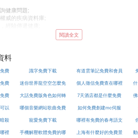
詢健康問題;
最權威的疾病資料庫;
，經驗傳遞健康;
會擁有的，在這里，你即可擁有;
閱讀全文
，10分鍾為你答疑解難;特約加急，急你所急，一呼便應
務(一元可兌換1000健康值)。
資料
免費
識字免費下載
有道雲筆記免費和會員
威數據，了解一些疾病的嘗試，咨詢醫生，得到相關建議
的醫生都可以告訴你該怎麼辦。
免費
迷你世界龍空空怎麼免
個人徵信免費查在哪裡
有什麼不同
什
病資料庫，所有疾病數據均出自權威醫典與官方資料庫;
免費
大話免費版角色如何轉
費得
7天酒店都是什麼免費
查
佛
來查詢患病概率;並可進行疾病、葯品、化驗單的檢索和查
可以
哪個音樂網站歌曲免費
服
如何免費創建mc伺服
種方式向擁有醫師資格證書的三甲醫院專業醫生咨詢;
符合自身需求的醫院、醫生和葯房信息;
暗殺
寵愛免費下載
下載
哪裡有免費的春考語文
器
。同時，每位用戶可根據自身需求，定製每日健康方案。
哪裡
手機解壓軟體免費的哪
上海有什麼好的免費景
課程
動