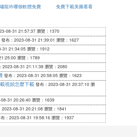
嘯龍吟哪個軟體免費
麼安裝
免費下載美圖看看
觀看
網路App火速上線
經處於滿負荷的工作狀態。
-08-31 21:57:37
瀏覽：1370
發布：2023-08-31 21:39:01
瀏覽：1627
咨詢1,803,328次，另據內部透露，僅1月
31 21:34:05
瀏覽：1912
1:25:00
瀏覽：1789
023-08-31 21:11:38
瀏覽：2080
費
用戶提供就診前的咨詢服務，所有咨詢服務
發布：2023-08-31 20:58:05
瀏覽：1623
戶在第一時間獲取專業的醫生建議。不僅如
載視頻怎麼下載
發布：2023-08-31 20:37:10
瀏
，涵蓋婦產科、兒科、泌尿外科等多種類
8-31 20:26:40
瀏覽：1639
023-08-31 20:21:08
瀏覽：1841
費咨詢，擴大到全部科室的病症咨詢，都將
布：2023-08-31 19:58:16
瀏覽：1937