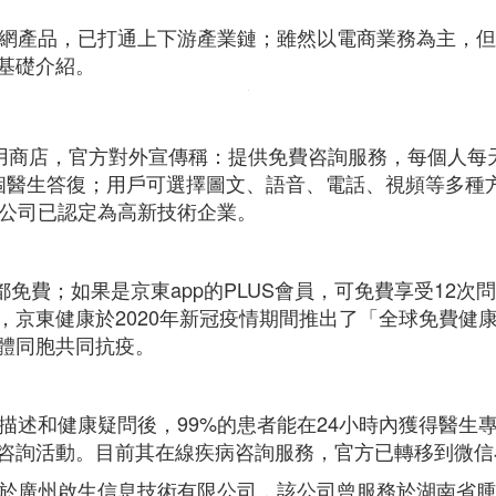
聯網產品，已打通上下游產業鏈；雖然以電商業務為主，
基礎介紹。
應用商店，官方對外宣傳稱：提供免費咨詢服務，每個人每
醫生答復；用戶可選擇圖文、語音、電話、視頻等多種方
，公司已認定為高新技術企業。
都免費；如果是京東app的PLUS會員，可免費享受12
京東健康於2020年新冠疫情期間推出了「全球免費健康
體同胞共同抗疫。
描述和健康疑問後，99%的患者能在24小時內獲得醫生
咨詢活動。目前其在線疾病咨詢服務，官方已轉移到微信
屬於廣州啟生信息技術有限公司，該公司曾服務於湖南省