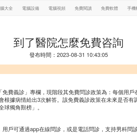
腦大全
電腦設備
電腦視頻
免費閱讀
免費軟體
手機
到了醫院怎麼免費咨詢
發布時間：2023-08-31 10:43:05
有「免費義診」專欄，現階段其免費問診政策為：每個用戶
會根據病情給出3次解答。該免費義診政策在未來是否有
全球獨角獸榜」。
，用戶可通過app在線問診，或是電話問診，支持男科