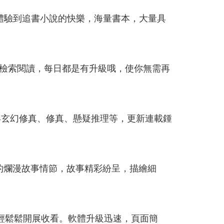
體驗到追書小說的快樂，海量書本，大量具
給予檢索閱讀，每日都是有升級哦，使你無需再
早玄幻修真、修真、懸疑推理等，更新連載鍾
材的爛漫故事情節，故事精彩紛呈，描繪細
輕鬆鬆開展收看。軟體升級迅速，頁面簡