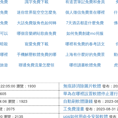
免費
識字免費下載
有道雲筆記免費和會員
免費
迷你世界龍空空怎麼免
個人徵信免費查在哪裡
有什麼不同
什
免費
大話免費版角色如何轉
費得
7天酒店都是什麼免費
查
佛
可以
哪個音樂網站歌曲免費
服
如何免費創建mc伺服
暗殺
寵愛免費下載
下載
哪裡有免費的春考語文
器
哪裡
手機解壓軟體免費的哪
上海有什麼好的免費景
課程
動
旅遊
聯通免費流量怎麼領
個好
哪些讀書軟體免費
點
虎
山
無痕跡消除圖片軟體
22:05:00
瀏覽：1930
發布：2023
華為在哪裡設置軟體停止運行
605
自動刷軟體賺錢
4:06
瀏覽：1923
發布：2023-08-
工免費漫畫
覽：2075
發布：2023-08-31 2
uos如何用命令安裝軟體
20
瀏覽：2135
發布：2