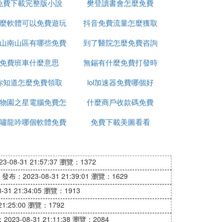
免費下載完整版小說
樊登讀書會怎麼免費
麼軟體可以免費遊玩
抖音免費流量怎麼獲取
山南山區有哪些免費
游戲
到了醫院怎麼免費咨詢
免費班車什麼意思
的景點
無錫有什麼免費打發時
你知道怎麼免費領取
lol加速器免費哪個好
間的地方嗎
物園之星電腦免費怎
什麼商戶收款碼免費
嘯龍吟哪個軟體免費
麼安裝
免費下載美圖看看
觀看
-08-31 21:57:37
瀏覽：1372
發布：2023-08-31 21:39:01
瀏覽：1629
31 21:34:05
瀏覽：1913
1:25:00
瀏覽：1792
023-08-31 21:11:38
瀏覽：2084