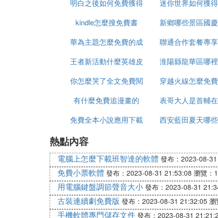
明白之後如何免費獲得
迷你世界如何獲得
kindle怎麼搜免費書
無人機
新鄉哪些景區國慶
新寵物
華為主題怎麼免費的成
聯通合作套餐專享
王者新活動什麼英雄皮
付費的啦
淮陽縣龍華區哪裡
流量是什麼
你怎麼哭了全文免費閱
膚免費
穿越火線怎麼免費
免費釣魚
有什麼免費追漫畫的
讀
表哥大人是首輔在
星
免費全本小說應用下載
app
西安藍田夏天哪些
能看免費的
熱點內容
景點免費不爬
電腦上怎麼下載班智達的軟體
發布：2023-08-31 
免費小票軟體
發布：2023-08-31 21:53:08
瀏覽：1
用電腦鍵盤調節聲音大小
發布：2023-08-31 21:3
古裝連續劇免費版
發布：2023-08-31 21:32:05
瀏
手機軟體專門儲存文件
發布：2023-08-31 21:21: