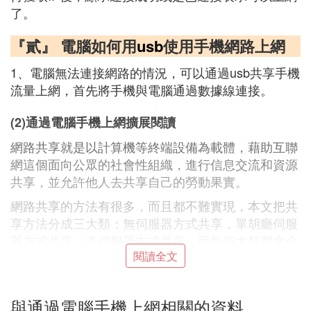
了。
『貳』 電腦如何用
usb
使用手機網路上網
1、電腦無法連接網路的情況，可以通過usb共享手機
流量上網，首先將手機與電腦通過數據線連接。
(2)通過電腦手機上網擴展閱讀
網路共享就是以計算機等終端設備為載體，藉助互聯
網這個面向公眾的社會性組織，進行信息交流和資源
共享，並允許他人去共享自己的勞動果實。
網路共享的方法有很多，而且都不難實現，本文把共
享方法分成三大類：無伺服器方式共享，單胡廳伺服
器方式共享，多伺服器方式共享。而每個大類都會介
閱讀全文
紹幾種實現方法，務求帶來更多的選擇餘地。為了便
於理解，各種方法都會有比較詳細的介紹。
與通過電腦手機上網相關的資料
『叄』 電腦如何與手機共享網路連接