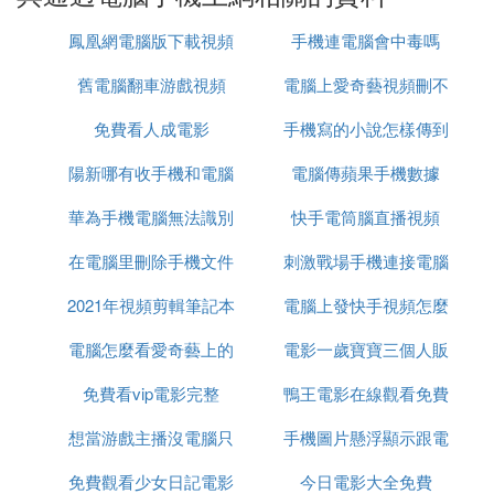
手機自己要能上網，無論是通過wifi還是移動網，有
鳳凰網電腦版下載視頻
手機連電腦會中毒嗎
一樣都行，這是向電腦共享網路的源頭。
共享方法有
怎麼下載視頻怎麼下載
舊電腦翻車游戲視頻
電腦上愛奇藝視頻刪不
三種：
免費看人成電影
手機寫的小說怎樣傳到
掉怎麼辦
1、wifi熱點共享網路方式
這是最普遍的方式，當然有一個前提，就是需要共享
陽新哪有收手機和電腦
電腦傳蘋果手機數據
電腦上
的電腦必須裝有wifi網卡。通過手機設置，開啟手機
華為手機電腦無法識別
的
快手電筒腦直播視頻
的wifi熱點，這時手機就好比一台無線
路由器
，電腦
也好，平板也罷，或者別人的手機，都能通過這個wif
在電腦里刪除手機文件
刺激戰場手機連接電腦
i熱點愉快地連接網路絕配，做自己想做的事情了。
2021年視頻剪輯筆記本
死機
電腦上發快手視頻怎麼
設置
2、USB共享網路方式
電腦怎麼看愛奇藝上的
電腦推薦
電影一歲寶寶三個人販
發
這種方式可能程序員知道和使用的要多一些，就是用
USB把手機和電腦連起來，就像通過電腦從手機拷相
免費看vip電影完整
視頻
鴨王電影在線觀看免費
免費
片做的那樣。
想當游戲主播沒電腦只
手機圖片懸浮顯示跟電
然後進入手機的設置界面，一般還是在手機wifi熱點
設置的那個地方，會多出一個USB共享網路的選項，
免費觀看少女日記電影
有一台手機
今日電影大全免費
腦一樣