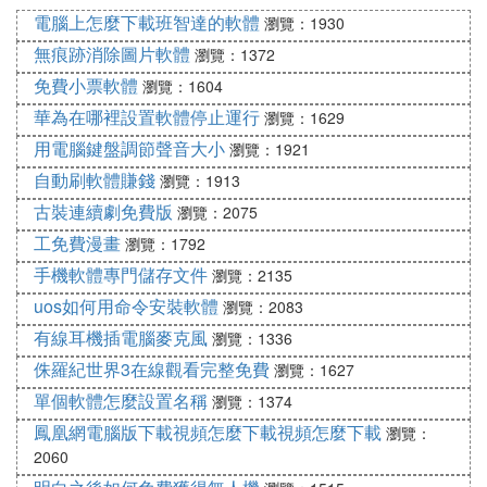
法人員就是利用這個獲取用戶信息。
電腦上怎麼下載班智達的軟體
瀏覽：1930
3、對於某些公共網路提供的APP慎重下載，以免感
無痕跡消除圖片軟體
瀏覽：1372
染病毒、木馬等。
免費小票軟體
瀏覽：1604
以上就是關於台式電腦連接手機熱點方法步驟以及安
華為在哪裡設置軟體停止運行
瀏覽：1629
全使用無線網路的注意事項介紹，使用USB共享網路
用電腦鍵盤調節聲音大小
瀏覽：1921
還是比較方便的，因為不一定每個台式電腦都存在著
自動刷軟體賺錢
瀏覽：1913
無線網卡，小夥伴兒們可以安裝上述方法嘗試連接一
古裝連續劇免費版
瀏覽：2075
下。
工免費漫畫
瀏覽：1792
『肆』 怎麼讓電腦通過手機上網
手機軟體專門儲存文件
瀏覽：2135
uos如何用命令安裝軟體
瀏覽：2083
有三種方法：
有線耳機插電腦麥克風
瀏覽：1336
1、若電腦安裝有可以使用的無線網卡，連接手機發
侏羅紀世界3在線觀看完整免費
瀏覽：1627
出的熱點，或者連接手機使用的WIFI進行上網；枝碼
單個軟體怎麼設置名稱
瀏覽：1374
鳳凰網電腦版下載視頻怎麼下載視頻怎麼下載
瀏覽：
2、若手機支持USB共享網路功能，派銷手機用數據
2060
線連接電腦，打開手機的USB共享進行上網；