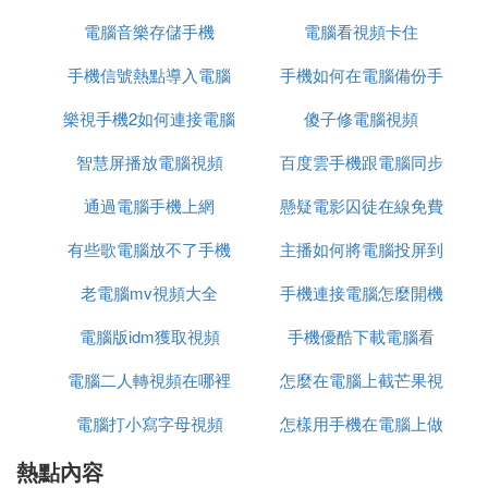
開啟它，電腦就會立刻識別到一個USB網路設備並自
電腦音樂存儲手機
電腦看視頻卡住
動創建對應網路，切換到這個網路，電腦此後的網路
流量，走的就是手機網路了。USB網速非常的快，能
手機信號熱點導入電腦
手機如何在電腦備份手
跑滿手機5G/4G的網速。
樂視手機2如何連接電腦
傻子修電腦視頻
機通訊錄備份
3、
藍牙
共享網路方式
智慧屏播放電腦視頻
百度雲手機跟電腦同步
如果電腦有藍牙，和手機配好對後，電腦也是可以通
過藍牙連接使用手機網路的，但是速度很慢。料看看
通過電腦手機上網
懸疑電影囚徒在線免費
不了
圖片不多的網頁是可以一用的，但如果想用來看視頻
有些歌電腦放不了手機
主播如何將電腦投屏到
觀看
一類的，就不建議了。
老電腦mv視頻大全
能放
手機連接電腦怎麼開機
手機上的
注意事項：
電腦版idm獲取視頻
手機優酷下載電腦看
1、在商場、賓館、車站等場物戚所，如果接入並螞
指無線網路盡量不要傳遞含有個人隱私、重要數據、
電腦二人轉視頻在哪裡
怎麼在電腦上截芒果視
個人信息等內容的數據。如果必須傳輸盡量使用移動
電腦打小寫字母視頻
下載
怎樣用手機在電腦上做
頻
數據業務，也就是常說的流量。
2、慎用未知來源的免費開放無線網路，現在好多不
熱點內容
題