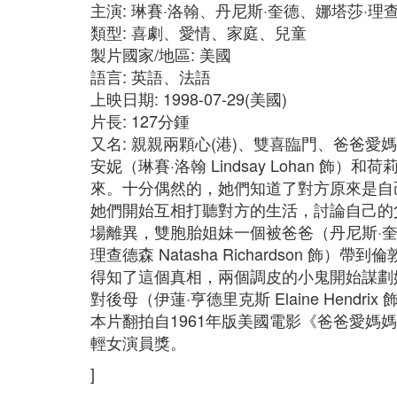
主演: 琳賽·洛翰、丹尼斯·奎德、娜塔莎·
類型: 喜劇、愛情、家庭、兒童
製片國家/地區: 美國
語言: 英語、法語
上映日期: 1998-07-29(美國)
片長: 127分鍾
又名: 親親兩顆心(港)、雙喜臨門、爸爸愛
安妮（琳賽·洛翰 Lindsay Lohan 飾
來。十分偶然的，她們知道了對方原來是自
她們開始互相打聽對方的生活，討論自己的
場離異，雙胞胎姐妹一個被爸爸（丹尼斯·奎德
理查德森 Natasha Richardson 
得知了這個真相，兩個調皮的小鬼開始謀劃
對後母（伊蓮·亨德里克斯 Elaine Hend
本片翻拍自1961年版美國電影《爸爸愛媽
輕女演員獎。
]