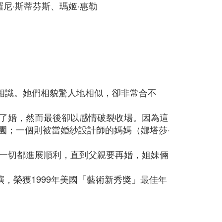
羅尼·斯蒂芬斯、瑪姬·惠勒
在夏令營中相識。她們相貌驚人地相似，卻非常合不
了婚，然而最後卻以感情破裂收場。因為這
葡萄園；一個則被當婚紗設計師的媽媽（娜塔莎·
一切都進展順利，直到父親要再婚，姐妹倆
演，榮獲1999年美國「藝術新秀獎」最佳年