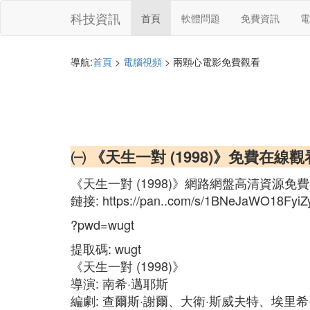
科技資訊
首頁
軟體問題
免費資訊
電
導航:
首頁
>
電腦視頻
> 兩顆心電影免費觀看
㈠ 《天生一對 (1998)》免費在
《天生一對 (1998)》網路網盤高清資源免
鏈接: https://pan..com/s/1BNeJaWO18Fyi
?pwd=wugt
提取碼: wugt
《天生一對 (1998)》
導演: 南希·邁耶斯
編劇: 查爾斯·謝爾、大衛·斯威夫特、埃里希