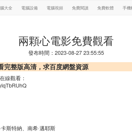
腦大全
電腦設備
電腦視頻
免費閱讀
免費軟體
手機
兩顆心電影免費觀看
發布時間：2023-08-27 23:55:55
線觀看完整版高清，求百度網盤資源
費在線觀看：
ZylqTbRUhQ
·卡斯特納、南希·邁耶斯