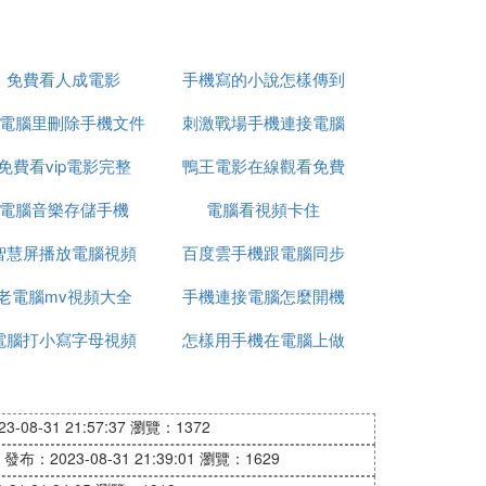
免費看人成電影
手機寫的小說怎樣傳到
電腦里刪除手機文件
刺激戰場手機連接電腦
電腦上
免費看vip電影完整
死機
鴨王電影在線觀看免費
設置
電腦音樂存儲手機
電腦看視頻卡住
智慧屏播放電腦視頻
百度雲手機跟電腦同步
老電腦mv視頻大全
手機連接電腦怎麼開機
不了
電腦打小寫字母視頻
怎樣用手機在電腦上做
題
-08-31 21:57:37
瀏覽：1372
發布：2023-08-31 21:39:01
瀏覽：1629