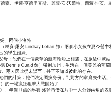
理查德森、伊蓮·亨德里克斯、麗薩·安·沃爾特、西蒙·坤茨、
媽媽、兩個小洛特
）和荷莉（琳賽·露安 Lindsay Lohan 飾）兩個小女孩
己的孿生姐妹。
父母：他們在一個豪華的航海輪船上相遇，在旅途中就結
 Dennis Quaid 飾）帶到加州，生活在一個美麗的
飾）帶到倫敦。兩人因此從未謀面，甚至不知道彼此的存在。
她們的計策：她們決定調換身份，到對方的家庭去生活。
rix 飾）的一場瘋狂狙擊大戰開始了……
媽》。年僅11歲的琳賽·洛翰憑借在片中一人分飾兩角的表