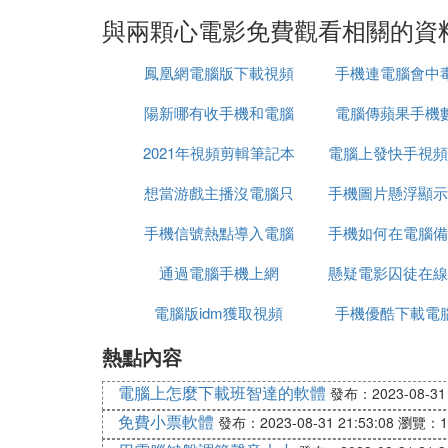
與兩顆心電影免費觀看相關的資
鳳凰網電腦版下載視頻
手機連電腦會中
怎麼下載視頻怎麼下載
陽新哪有收手機和電腦
電腦傳蘋果手機
2021年視頻剪輯筆記本
的
電腦上發快手視頻
想當游戲主播沒電腦只
電腦推薦
手機圖片懸浮顯示
發
手機信號熱點導入電腦
有一台手機
手機如何在電腦備
腦一樣
通過電腦手機上網
懸疑電影囚徒在線
機通訊錄備份
電腦版idm獲取視頻
手機優酷下載電
觀看
熱點內容
電腦上怎麼下載班智達的軟體
發布：2023-08-31 
免費小票軟體
發布：2023-08-31 21:53:08
瀏覽：1