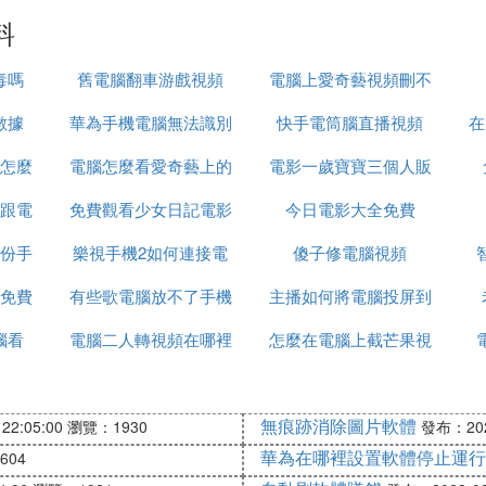
料
毒嗎
舊電腦翻車游戲視頻
電腦上愛奇藝視頻刪不
數據
華為手機電腦無法識別
快手電筒腦直播視頻
掉怎麼辦
在
怎麼
電腦怎麼看愛奇藝上的
電影一歲寶寶三個人販
跟電
免費觀看少女日記電影
視頻
今日電影大全免費
免費
份手
樂視手機2如何連接電
傻子修電腦視頻
免費
有些歌電腦放不了手機
腦
主播如何將電腦投屏到
腦看
電腦二人轉視頻在哪裡
能放
怎麼在電腦上截芒果視
手機上的
下載
頻
無痕跡消除圖片軟體
22:05:00
瀏覽：1930
發布：2023
華為在哪裡設置軟體停止運行
604