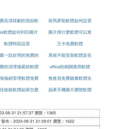
費高清韓劇的視頻軟
斑馬夢龍軟體如何設置
ps軟體如何列印圖片
體
圖片用什麼軟體可以查
單面列印
軟體時區設置
更清晰
王卡免費軟體
看修改痕跡
薦一款好用的免費的
系統不能安裝軟體是在
費的清理僵屍粉軟體
錄屏軟體
office的相關應用軟體
哪裡設置
海報銷管理軟體免費
無會員免費聽書軟體全
圖片
佳收銀軟體副屏怎麼
版
蘋果手機圖片瀏覽軟體
免費
設置圖片
-08-31 21:57:37
瀏覽：1365
發布：2023-08-31 21:39:01
瀏覽：1622