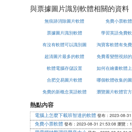
與票據圖片識別軟體相關的資料
無痕跡消除圖片軟體
免費小票軟體
票據圖片識別軟體
學習英語免費軟
有沒有軟體可以識別圖
淘寶客軟體有免費
超清圖片最多的軟體
片的畫師
免費看變態視頻的
軟體電腦存儲設置
如何在繪畫軟體上
合肥交易圖片軟體
哪個軟體收集的圖
紙張
免費的新概念英語軟體
瀏覽圖片軟體官方
熱點內容
電腦上怎麼下載班智達的軟體
發布：2023-08-31 
免費小票軟體
發布：2023-08-31 21:53:08
瀏覽：1