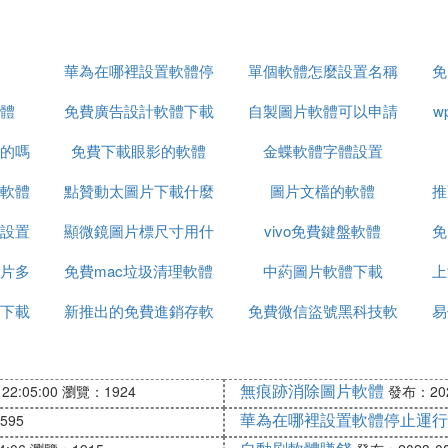
華為在哪裡設置軟體停
單個軟體怎麼設置名稱
免
體
免費廣告設計軟體下載
止運行
自製圖片軟體可以申請
w
的嗎
免費下載眼影的軟體
金蝶軟體字體設置
軟著
軟體
點贊動太圖片下載什麼
圖片文檔的軟體
推
設置
顯微鏡圖片標尺寸用什
軟體
vivo免費鍵盤軟體
免
片多
免費mac垃圾清理軟體
麼軟體
中葯圖片軟體下載
上
下載
新推出的免費進銷存軟
免費微信盜號黑科技軟
易
體
體下載
無痕跡消除圖片軟體
22:05:00
瀏覽：1924
發布：2023
華為在哪裡設置軟體停止運行
595