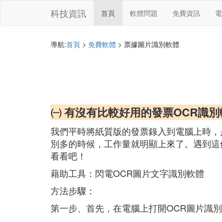
科技資訊
首頁
軟體問題
免費資訊
電
導航:
首頁
>
免費軟體
> 票據圖片識別軟體
㈠ 有沒有比較好用的發票OCR識別
我們平時將紙質版的發票錄入到電腦上時，
別多的時候，工作量就明顯上來了。遇到這
看看吧！
藉助工具：閃電OCR圖片文字識別軟體
方法步驟：
第一步、首先，在電腦上打開OCR圖片識