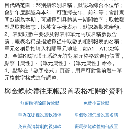
目代碼范圍；幣別指幣別名稱，默認為綜合本位幣；
會計年度默認為本年，可選擇去年、前年等；會計期
間默認為本期，可選擇到具體某一期間數字；取數類
型是取數標志，以英文字母表示，默認為期末余額。
2、表間取數主要涉及報表和單元兩項名稱參數含
義，報表名稱是指選擇從中取數的相關報表的名稱；
單元名稱是指填入相關單元地址，如A1，A1:C2等。
3、金蝶KIS記賬王系統允許對單元格格式進行設置，
點擊【屬性】-【單元屬性】-【單元屬性】命令。
4、點擊在「數字格式」頁簽，用戶可對當前選中單
元格數字格式進行調整。
與金蝶軟體往來帳設置表格相關的資料
無痕跡消除圖片軟體
免費小票軟體
華為在哪裡設置軟體停
單個軟體怎麼設置名稱
免費高清韓劇的視頻軟
止運行
斑馬夢龍軟體如何設置