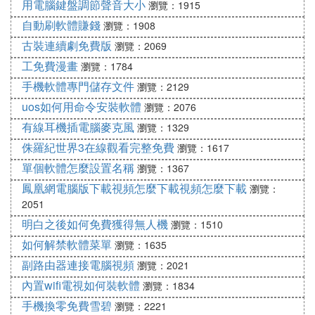
用電腦鍵盤調節聲音大小
瀏覽：1915
自動刷軟體賺錢
瀏覽：1908
古裝連續劇免費版
瀏覽：2069
工免費漫畫
瀏覽：1784
手機軟體專門儲存文件
瀏覽：2129
uos如何用命令安裝軟體
瀏覽：2076
有線耳機插電腦麥克風
瀏覽：1329
侏羅紀世界3在線觀看完整免費
瀏覽：1617
單個軟體怎麼設置名稱
瀏覽：1367
鳳凰網電腦版下載視頻怎麼下載視頻怎麼下載
瀏覽：
2051
明白之後如何免費獲得無人機
瀏覽：1510
如何解禁軟體菜單
瀏覽：1635
副路由器連接電腦視頻
瀏覽：2021
內置wifi電視如何裝軟體
瀏覽：1834
手機換零免費雪碧
瀏覽：2221