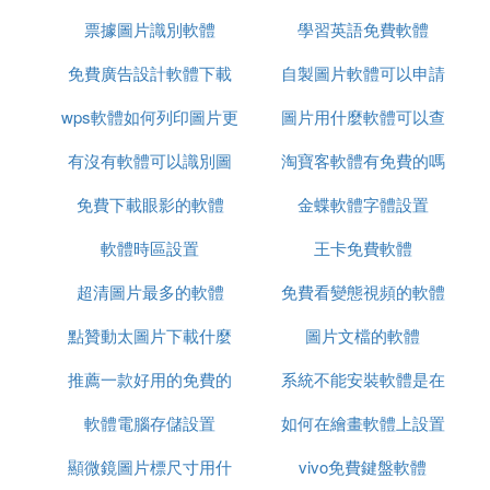
票據圖片識別軟體
體
學習英語免費軟體
單面列印
免費廣告設計軟體下載
自製圖片軟體可以申請
wps軟體如何列印圖片更
圖片用什麼軟體可以查
軟著
有沒有軟體可以識別圖
清晰
淘寶客軟體有免費的嗎
看修改痕跡
免費下載眼影的軟體
片的畫師
金蝶軟體字體設置
軟體時區設置
王卡免費軟體
超清圖片最多的軟體
免費看變態視頻的軟體
點贊動太圖片下載什麼
圖片文檔的軟體
推薦一款好用的免費的
軟體
系統不能安裝軟體是在
軟體電腦存儲設置
錄屏軟體
如何在繪畫軟體上設置
哪裡設置
顯微鏡圖片標尺寸用什
vivo免費鍵盤軟體
紙張