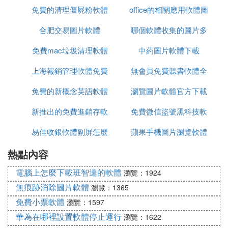
免費的清理僵屍粉軟體
麼軟體
office的相關應用軟體圖
合肥交易圖片軟體
哪個軟體收集的圖片多
片
免費mac垃圾清理軟體
中葯圖片軟體下載
上海報銷管理軟體免費
無會員免費聽書軟體全
免費的新概念英語軟體
版
瀏覽圖片軟體官方下載
免費
新推出的免費進銷存軟
免費微信盜號黑科技軟
易佳收銀軟體副屏怎麼
體
蘋果手機圖片瀏覽軟體
體下載
熱點內容
設置圖片
電腦上怎麼下載班智達的軟體
瀏覽：1924
無痕跡消除圖片軟體
瀏覽：1365
免費小票軟體
瀏覽：1597
華為在哪裡設置軟體停止運行
瀏覽：1622