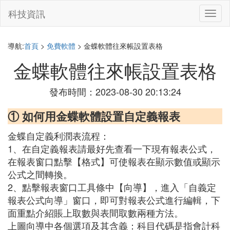
科技資訊
切
換
導
航
導航:
首頁
>
免費軟體
> 金蝶軟體往來帳設置表格
金蝶軟體往來帳設置表格
發布時間：2023-08-30 20:13:24
① 如何用金蝶軟體設置自定義報表
金蝶自定義利潤表流程：
1、在自定義報表請最好先查看一下現有報表公式，
在報表窗口點擊【格式】可使報表在顯示數值或顯示
公式之間轉換。
2、點擊報表窗口工具條中【向導】，進入「自義定
報表公式向導」窗口，即可對報表公式進行編輯，下
面重點介紹賬上取數與表間取數兩種方法。
上圖向導中各個選項及其含義：科目代碼是指會計科