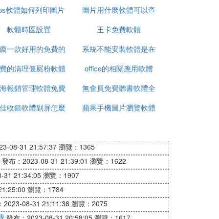
ps軟體如何列印圖片
體
圖片用什麼軟體可以查
單面列印
軟體時區設置
更清晰
王卡免費軟體
看修改痕跡
薦一款好用的免費的
系統不能安裝軟體是在
費的清理僵屍粉軟體
錄屏軟體
office的相關應用軟體
哪裡設置
海報銷管理軟體免費
無會員免費聽書軟體全
圖片
佳收銀軟體副屏怎麼
版
蘋果手機圖片瀏覽軟體
免費
設置圖片
-08-31 21:57:37
瀏覽：1365
發布：2023-08-31 21:39:01
瀏覽：1622
31 21:34:05
瀏覽：1907
1:25:00
瀏覽：1784
023-08-31 21:11:38
瀏覽：2075
費
發布：2023-08-31 20:58:05
瀏覽：1617