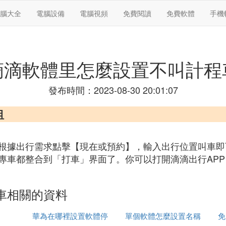
腦大全
電腦設備
電腦視頻
免費閱讀
免費軟體
手機
滴滴軟體里怎麼設置不叫計程
發布時間：2023-08-30 20:01:07
租
，根據出行需求點擊【現在或預約】，輸入出行位置叫車
專車都整合到「打車」界面了。你可以打開滴滴出行AP
車相關的資料
華為在哪裡設置軟體停
單個軟體怎麼設置名稱
免