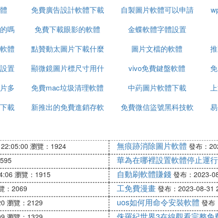
體
免費廣告設計軟體下載
止運行
自製圖片軟體可以申請
w
的嗎
免費下載眼影的軟體
金蝶軟體字體設置
軟著
軟體
點贊動太圖片下載什麼
圖片文檔的軟體
推
設置
顯微鏡圖片標尺寸用什
軟體
vivo免費鍵盤軟體
免
片多
免費mac垃圾清理軟體
麼軟體
中葯圖片軟體下載
上
下載
新推出的免費進銷存軟
免費微信盜號黑科技軟
易
體
體下載
無痕跡消除圖片軟體
22:05:00
瀏覽：1924
發布：2023
華為在哪裡設置軟體停止運行
595
自動刷軟體賺錢
4:06
瀏覽：1915
發布：2023-08-
工免費漫畫
覽：2069
發布：2023-08-31 2
uos如何用命令安裝軟體
20
瀏覽：2129
發布：2
侏羅紀世界3在線觀看完整免
09
瀏覽：1329