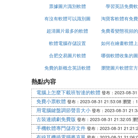
票據圖片識別軟體
學習英語免費軟
有沒有軟體可以識別圖
淘寶客軟體有免費
超清圖片最多的軟體
片的畫師
免費看變態視頻的
軟體電腦存儲設置
如何在繪畫軟體上
合肥交易圖片軟體
哪個軟體收集的圖
紙張
免費的新概念英語軟體
瀏覽圖片軟體官方
熱點內容
電腦上怎麼下載班智達的軟體
發布：2023-08-31 
免費小票軟體
發布：2023-08-31 21:53:08
瀏覽：1
用電腦鍵盤調節聲音大小
發布：2023-08-31 21:3
古裝連續劇免費版
發布：2023-08-31 21:32:05
瀏
手機軟體專門儲存文件
發布：2023-08-31 21:21:
有線耳機插電腦麥克風
發布：2023-08-31 21:06: