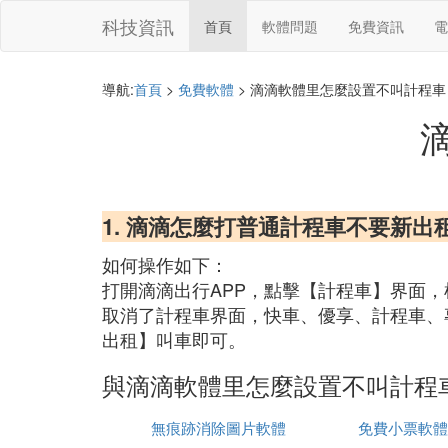
科技資訊
首頁
軟體問題
免費資訊
電
導航:
首頁
>
免費軟體
> 滴滴軟體里怎麼設置不叫計程車
1. 滴滴怎麼打普通計程車不要新出
如何操作如下：
打開滴滴出行APP，點擊【計程車】界面
取消了計程車界面，快車、優享、計程車、
出租】叫車即可。
與滴滴軟體里怎麼設置不叫計程
無痕跡消除圖片軟體
免費小票軟體