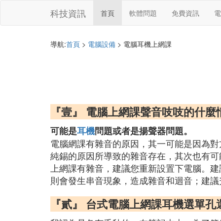
科技資訊
首頁
軟體問題
免費資訊
電
導航:
首頁
>
電腦設備
> 電腦耳機上網課
『壹』 電腦上網課聲音吱吱的什麼
可能是
耳機
問題或者是揚聲器問題。
電腦網課有雜音的原因，其一可能是因為對
純錫的原因所導致的雜音存在，其次也有可
上網課有雜音，建議您重新設置下電腦。建
則會發生串音現象，造成雜音和迴音；建議
『貳』 台式電腦上網課耳機選單孔