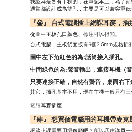
我認為是各有千秋的，在筆記本上，為了節
通常都設計成為雙孔，主要是可以兼容重低
『叄』 台式電腦插上網課耳麥，插
從圖中主板孔口顏色、標注可以得知。
台式電腦，主板後面扳有6個3.5mm規格插
圖中左下角紅色的為:話筒接入插孔。
中間綠色的為:聲音輸出，連接耳機（
只要連接正確，自然有聲音，桌面右下
其它，插孔基本不用，現在主機一般只有三個3
電腦耳麥插座
『肆』 想買個電腦用的耳機帶麥
網路上課需要用攝像頭吧？所以我建議買一個