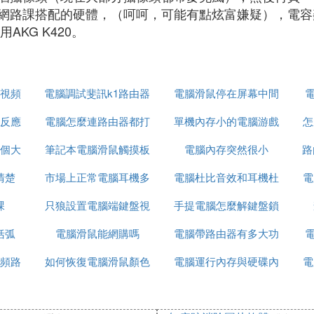
路課搭配的硬體，（呵呵，可能有點炫富嫌疑），電容麥克風（
AKG K420。
視頻
電腦調試斐訊k1路由器
電腦滑鼠停在屏幕中間
電
反應
電腦怎麼連路由器都打
單機內存小的電腦游戲
怎麼解決
怎
個大
筆記本電腦滑鼠觸摸板
不開
電腦內存突然很小
槍戰游戲
路
清楚
市場上正常電腦耳機多
怎麼開發
電腦杜比音效和耳機杜
電
課
只狼設置電腦端鍵盤視
少元
手提電腦怎麼解鍵盤鎖
比音效
括弧
電腦滑鼠能網購嗎
角
電腦帶路由器有多大功
電
頻路
如何恢復電腦滑鼠顏色
電腦運行內存與硬碟內
率
電
存