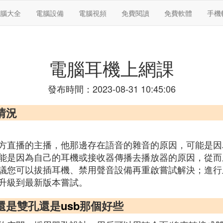
腦大全
電腦設備
電腦視頻
免費閱讀
免費軟體
手機
電腦耳機上網課
發布時間：2023-08-31 10:45:06
情況
方直播的主播，他那邊存在語音的雜音的原因，可能是因
能是因為自己的耳機或接收器傳播去播放器的原因，從而
議您可以拔插耳機、禁用聲音設備再重啟嘗試解決；進行
升級到最新版本嘗試。
還是雙孔還是
usb
那個好些