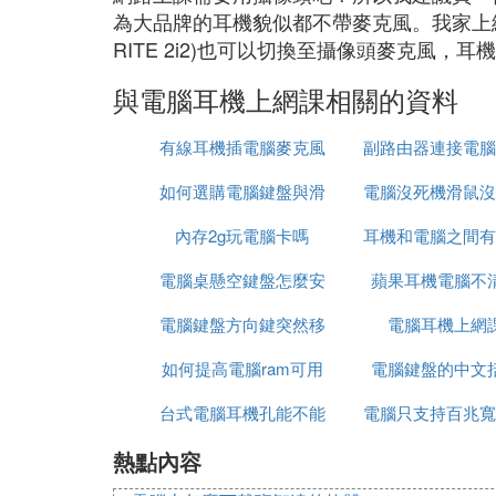
為大品牌的耳機貌似都不帶麥克風。我家上網
RITE 2i2)也可以切換至攝像頭麥克風，耳機用
與電腦耳機上網課相關的資料
有線耳機插電腦麥克風
副路由器連接電腦
如何選購電腦鍵盤與滑
電腦沒死機滑鼠沒
內存2g玩電腦卡嗎
鼠
耳機和電腦之間有
電腦桌懸空鍵盤怎麼安
蘋果耳機電腦不
方塊
電腦鍵盤方向鍵突然移
裝
電腦耳機上網
如何提高電腦ram可用
動速度慢了
電腦鍵盤的中文
台式電腦耳機孔能不能
內存
電腦只支持百兆寬
熱點內容
插音響
由器千兆