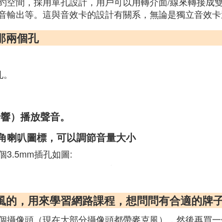
約空間，採用單孔設計，用戶可以用轉介面/線來轉接成
音輸出等。這與音效卡的設計有關系，無論是獨立音效卡
那兩個孔
孔。
音響）播放聲音。
角喇叭圖標，可以調節音量大小
.5mm插孔如圖:
克風的，用來學習網路課程，想問問有合適的牌
攝像頭（現在大部分攝像頭都帶麥克風），然後再買一個好