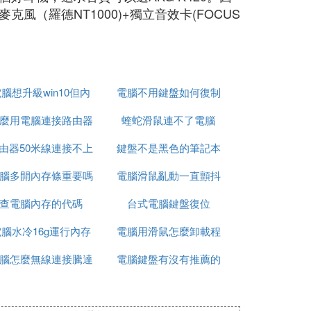
羅德NT1000)+獨立音效卡(FOCUS
腦想升級win10但內
電腦不用鍵盤如何復制
麼用電腦連接路由器
存不夠
蝰蛇滑鼠連不了電腦
由器50米線連接不上
鍵盤不是黑色的筆記本
腦多開內存條重要嗎
電腦
電腦滑鼠亂動一直顫抖
電腦
查電腦內存的代碼
台式電腦鍵盤復位
點開文件
腦水冷16g運行內存
電腦用滑鼠怎麼卸載程
腦怎麼無線連接騰達
電腦鍵盤有沒有推薦的
序
路由器上網