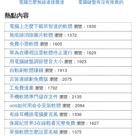
電腦怎麼無線連接騰達
電腦鍵盤有沒有推薦的
存
顯卡介面為VGA和HDMI，如果頭未緊（包括顯示器
端），就會出現顏色缺失或是不顯示的情形，我們在
熱點內容
路由器上網
連接信號線時，一定主要要把兩邊的螺絲扭緊。
電腦上怎麼下載班智達的軟體
瀏覽：1930
❺ 電腦鍵盤隨便按兩下就自動關機
無痕跡消除圖片軟體
瀏覽：1372
免費小票軟體
瀏覽：1605
電腦自動關機原因：
華為在哪裡設置軟體停止運行
電腦系統中毒或中了惡意軟體、cpu
瀏覽：1629
風扇壞
用電腦鍵盤調節聲音大小
瀏覽：1923
cpu
自動刷軟體賺錢
瀏覽：1913
溫度過高，過熱保護、電源壞，或添加了新硬體，電
古裝連續劇免費版
瀏覽：2075
源供電不足、
工免費漫畫
瀏覽：1792
顯卡或顯卡風扇壞、主板壞，主板芯過熱等情況電腦
手機軟體專門儲存文件
瀏覽：2135
都會自動關機。
uos如何用命令安裝軟體
自動關機故障排除方法：
瀏覽：2084
1、有可能是BIOS的設置問題，進入BIOS里恢復默
有線耳機插電腦麥克風
瀏覽：1336
認設置或把主板的電池拿出來，反扣放電，等5分鍾
侏羅紀世界3在線觀看完整免費
瀏覽：1627
在反裝進去即可。目的：是BIOS的設置恢復默認
單個軟體怎麼設置名稱
瀏覽：1375