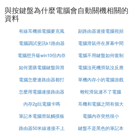
3、運行「regedit」，查找「nplcrypt」，可能會找到
與按鍵盤為什麼電腦會自動關機相關的
「HKEY_LOCAL_MACHINE\SYSTEM\ControlSet00
資料
1\Services
pkcrypt」或「HKEY_LOCAL_MACHINE\SYSTEM\C
有線耳機插電腦麥克風
副路由器連接電腦視頻
ontrolSetControlSet002\Services
pkcrypt」等鍵，刪除之
電腦調試斐訊k1路由器
電腦滑鼠停在屏幕中間
這步非常重要！！！
電腦想升級win10但內存
電腦不用鍵盤如何復制
怎麼解決
一定要把ControlSet001，ControlSet002，ControlSe
t003裡面的npkcrypt全刪除掉！！
如何選購電腦鍵盤與滑
不夠
電腦沒死機滑鼠沒反應
4、重啟後一般會解決問題
電腦怎麼連路由器都打
鼠
單機內存小的電腦游戲
5、到QQ目錄找到
npkcrypt，刪除之。
怎麼用電腦連接路由器
不開
蝰蛇滑鼠連不了電腦
槍戰游戲
方法三.如果以上方法沒效果請重裝系統或檢查機子
硬體方面的問題了。最好請修電腦的幫你看看
內存2g玩電腦卡嗎
耳機和電腦之間有個大
筆記本電腦滑鼠觸摸板
電腦內存突然很小
方塊
❹ 筆記本電腦稍微用力敲一下鍵盤就會自
動關機，而且關機後要過一會才能開機
路由器50米線連接不上
怎麼開發
鍵盤不是黑色的筆記本