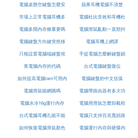
顯示器或是信號線連接問題假如你的顯示器壞掉了，
電腦桌懸空鍵盤怎麼安
電腦
蘋果耳機電腦不清楚
電腦
或是信號線沒有連接好，就算你的電腦主機正常，顯
市場上正常電腦耳機多
裝
電腦杜比音效和耳機杜
示屏也是不會顯示任何東西的，那麼我們如何來判斷
到底是主機還是顯示器（包括信號線）出了問題呢。
電腦多開內存條重要嗎
少元
電腦滑鼠亂動一直顫抖
比音效
在正常的情況下，我們按下主機開關，電腦開始啟
電腦鍵盤方向鍵突然移
電腦耳機上網課
點開文件
動，首先能聽到風扇轉動的聲音，然後機箱內會發出
「滴」的一聲，也可能伴隨著硬碟讀取的輕微吱吱
只狼設置電腦端鍵盤視
動速度慢了
手提電腦怎麼解鍵盤鎖
聲，同時鍵盤的指示燈會出現閃爍，顯示器顯示黑白
畫面之後開始運行操作系統，如果你接有音響，也會
查電腦內存的代碼
角
台式電腦鍵盤復位
聽到系統啟動的聲音。如果你按下開關，過了許久顯
如何提高電腦ram可用內
電腦鍵盤的中文括弧
示器還是漆黑一團，卻能聽到音響中系統啟動的聲
音，毫無疑問，顯示器壞了，或者是信號線松動，那
電腦滑鼠能網購嗎
存
電腦帶路由器有多大功
麼你這時候就需要看看顯示器的指示燈有沒有亮，信
電腦水冷16g運行內存
電腦用滑鼠怎麼卸載程
率
號線有沒有好。大多顯示器在接通電源之後，指示燈
就會亮起或是閃爍，等接收到主機信號之後轉換顏色
台式電腦耳機孔能不能
電腦只支持百兆寬頻路
序
或是保持長亮，指示燈不亮，那就直接送修顯示器，
指示燈不變色或是不停止閃爍，就檢查信號線是否的
如何恢復電腦滑鼠顏色
插音響
電腦運行內存與硬碟內
由器千兆
牢固，除此之外，可能就是主機問題了。現在主流的