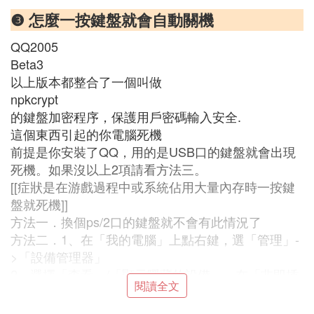
❸ 怎麼一按鍵盤就會自動關機
QQ2005
Beta3
以上版本都整合了一個叫做
npkcrypt
的鍵盤加密程序，保護用戶密碼輸入安全.
這個東西引起的你電腦死機
前提是你安裝了QQ，用的是USB口的鍵盤就會出現
死機。如果沒以上2項請看方法三。
[[症狀是在游戲過程中或系統佔用大量內存時一按鍵
盤就死機]]
方法一．換個ps/2口的鍵盤就不會有此情況了
方法二．1、在「我的電腦」上點右鍵，選「管理」-
>「設備管理器」
2、選擇「查看」/「顯示隱藏的設備」，在「非即插
閱讀全文
即用驅動程序」中選擇「npkcrypt」，卸載之，可選
重新啟動