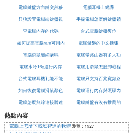
電腦鍵盤方向鍵突然移
電腦耳機上網課
點開文件
只狼設置電腦端鍵盤視
動速度慢了
手提電腦怎麼解鍵盤鎖
查電腦內存的代碼
角
台式電腦鍵盤復位
如何提高電腦ram可用內
電腦鍵盤的中文括弧
電腦滑鼠能網購嗎
存
電腦帶路由器有多大功
電腦水冷16g運行內存
電腦用滑鼠怎麼卸載程
率
台式電腦耳機孔能不能
電腦只支持百兆寬頻路
序
如何恢復電腦滑鼠顏色
插音響
電腦運行內存與硬碟內
由器千兆
電腦怎麼無線連接騰達
電腦鍵盤有沒有推薦的
存
熱點內容
路由器上網
電腦上怎麼下載班智達的軟體
瀏覽：1927