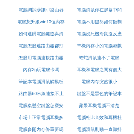
電腦調試斐訊k1路由器
電腦滑鼠停在屏幕中間
電腦想升級win10但內存
電腦不用鍵盤如何復制
怎麼解決
如何選購電腦鍵盤與滑
不夠
電腦沒死機滑鼠沒反應
電腦怎麼連路由器都打
鼠
單機內存小的電腦游戲
怎麼用電腦連接路由器
不開
蝰蛇滑鼠連不了電腦
槍戰游戲
內存2g玩電腦卡嗎
耳機和電腦之間有個大
筆記本電腦滑鼠觸摸板
電腦內存突然很小
方塊
路由器50米線連接不上
怎麼開發
鍵盤不是黑色的筆記本
電腦桌懸空鍵盤怎麼安
電腦
蘋果耳機電腦不清楚
電腦
市場上正常電腦耳機多
裝
電腦杜比音效和耳機杜
電腦多開內存條重要嗎
少元
電腦滑鼠亂動一直顫抖
比音效