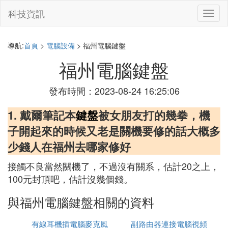
科技資訊
切
換
導
航
導航:
首頁
>
電腦設備
> 福州電腦鍵盤
福州電腦鍵盤
發布時間：2023-08-24 16:25:06
1. 戴爾筆記本
鍵盤
被女朋友打的幾拳，機
子開起來的時候又老是關機要修的話大概多
少錢人在福州去哪家修好
接觸不良當然關機了，不過沒有關系，估計20之上，
100元封頂吧，估計沒幾個錢。
與福州電腦鍵盤相關的資料
有線耳機插電腦麥克風
副路由器連接電腦視頻