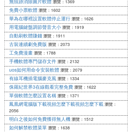
無痕跡消除圖片軟體
瀏覽：1369
免費小票軟體
瀏覽：1602
華為在哪裡設置軟體停止運行
瀏覽：1626
用電腦鍵盤調節聲音大小
瀏覽：1919
自動刷軟體賺錢
瀏覽：1911
古裝連續劇免費版
瀏覽：2073
工免費漫畫
瀏覽：1788
手機軟體專門儲存文件
瀏覽：2132
uos如何用命令安裝軟體
瀏覽：2079
有線耳機插電腦麥克風
瀏覽：1334
侏羅紀世界3在線觀看完整免費
瀏覽：1622
單個軟體怎麼設置名稱
瀏覽：1371
鳳凰網電腦版下載視頻怎麼下載視頻怎麼下載
瀏覽：
2056
明白之後如何免費獲得無人機
瀏覽：1512
如何解禁軟體菜單
瀏覽：1638