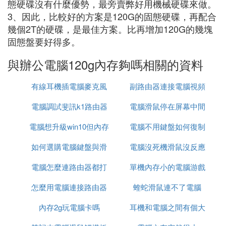
態硬碟沒有什麼優勢，最旁賣弊好用機械硬碟來做。
3、因此，比較好的方案是120G的固態硬碟，再配合
幾個2T的硬碟，是最佳方案。比再增加120G的幾塊
固態盤要好得多。
與辦公電腦120g內存夠嗎相關的資料
有線耳機插電腦麥克風
副路由器連接電腦視頻
電腦調試斐訊k1路由器
電腦滑鼠停在屏幕中間
電腦想升級win10但內存
電腦不用鍵盤如何復制
怎麼解決
如何選購電腦鍵盤與滑
不夠
電腦沒死機滑鼠沒反應
電腦怎麼連路由器都打
鼠
單機內存小的電腦游戲
怎麼用電腦連接路由器
不開
蝰蛇滑鼠連不了電腦
槍戰游戲
內存2g玩電腦卡嗎
耳機和電腦之間有個大