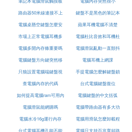
筆記本電腦滑鼠觸摸板
電腦內存突然很小
方塊
路由器50米線連接不上
怎麼開發
鍵盤不是黑色的筆記本
電腦桌懸空鍵盤怎麼安
電腦
蘋果耳機電腦不清楚
電腦
市場上正常電腦耳機多
裝
電腦杜比音效和耳機杜
電腦多開內存條重要嗎
少元
電腦滑鼠亂動一直顫抖
比音效
電腦鍵盤方向鍵突然移
電腦耳機上網課
點開文件
只狼設置電腦端鍵盤視
動速度慢了
手提電腦怎麼解鍵盤鎖
查電腦內存的代碼
角
台式電腦鍵盤復位
如何提高電腦ram可用內
電腦鍵盤的中文括弧
電腦滑鼠能網購嗎
存
電腦帶路由器有多大功
電腦水冷16g運行內存
電腦用滑鼠怎麼卸載程
率
台式電腦耳機孔能不能
電腦只支持百兆寬頻路
序