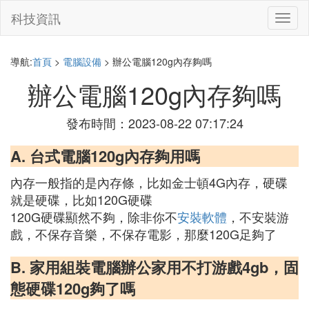
科技資訊
切
換
導
航
導航:
首頁
>
電腦設備
> 辦公電腦120g內存夠嗎
辦公電腦120g內存夠嗎
發布時間：2023-08-22 07:17:24
A. 台式電腦120g內存夠用嗎
內存一般指的是內存條，比如金士頓4G內存，硬碟
就是硬碟，比如120G硬碟
120G硬碟顯然不夠，除非你不
安裝軟體
，不安裝游
戲，不保存音樂，不保存電影，那麼120G足夠了
B. 家用組裝電腦辦公家用不打游戲4gb，固
態硬碟120g夠了嗎