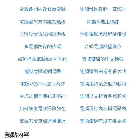
量不佳引起，常見於高頻率的內存用於某些不支持此
電腦多開內存條重要嗎
少元
電腦滑鼠亂動一直顫抖
比音效
頻率內存條的主板上，可以嘗試在CMOS設置內降低
內存讀取速度看能否解決問題，如若不行，那就只有
電腦鍵盤方向鍵突然移
電腦耳機上網課
點開文件
更換內存條了。
只狼設置電腦端鍵盤視
動速度慢了
手提電腦怎麼解鍵盤鎖
常見故障四：隨機性死機；
查電腦內存的代碼
角
台式電腦鍵盤復位
此類故障一般是由於採用了幾種不同晶元的內存條，
由於各內存條速度不同產生一個時間差從而導致死
如何提高電腦ram可用內
電腦鍵盤的中文括弧
機，對此可以在CMOS設置內降低內存速度予以解
電腦滑鼠能網購嗎
存
電腦帶路由器有多大功
決，否則，唯有使用同型號內存。還有一種可能就是
內存條與主板不兼容，此類現象一般少見，另外也有
電腦水冷16g運行內存
電腦用滑鼠怎麼卸載程
率
可能是內存條與主板接觸不良引起電腦隨機性死機。
台式電腦耳機孔能不能
電腦只支持百兆寬頻路
序
常見故障五：內存加大後系統資源反而降低；
如何恢復電腦滑鼠顏色
插音響
電腦運行內存與硬碟內
由器千兆
此類現象一般是由於主板與內存不兼容引起，常見於
高頻率的內存內存條用於某些不支持此頻率的內存條
電腦怎麼無線連接騰達
電腦鍵盤有沒有推薦的
存
的主板上，當出現這樣的故障後你可以試著在COMS
熱點內容
路由器上網
中將內存的速度設置得低一點試試。