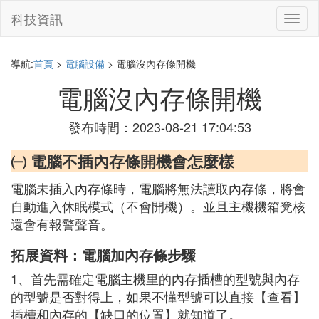
科技資訊
切
換
導
航
導航:
首頁
>
電腦設備
> 電腦沒內存條開機
電腦沒內存條開機
發布時間：2023-08-21 17:04:53
㈠ 電腦不插內存條開機會怎麼樣
電腦未插入內存條時，電腦將無法讀取內存條，將會
自動進入休眠模式（不會開機）。並且主機機箱凳核
還會有報警聲音。
拓展資料：電腦加內存條步驟
1、首先需確定電腦主機里的內存插槽的型號與內存
的型號是否對得上，如果不懂型號可以直接【查看】
插槽和內存的【缺口的位置】就知道了。