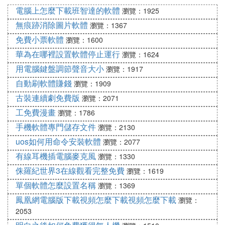
常見故障六：運行某些軟體時經常出現內存不足的提
電腦上怎麼下載班智達的軟體
瀏覽：1925
示此現象一般是由於系統盤剩餘空間不足造成，可以
無痕跡消除圖片軟體
瀏覽：1367
刪除一些無用文件，多留一些空間即可，一般保持在
免費小票軟體
瀏覽：1600
300M左右為宜。
華為在哪裡設置軟體停止運行
瀏覽：1624
常見故障七：從硬碟引導安裝Windows進行到檢測磁
用電腦鍵盤調節聲音大小
瀏覽：1917
碟空間時，系統提示內存不足；
自動刷軟體賺錢
瀏覽：1909
此類故障一般是由於用戶在config.sys文件中加入了e
古裝連續劇免費版
瀏覽：2071
mm386.exe文件，只要將其屏蔽掉即可解決問題。
工免費漫畫
瀏覽：1786
手機軟體專門儲存文件
瀏覽：2130
uos如何用命令安裝軟體
瀏覽：2077
有線耳機插電腦麥克風
瀏覽：1330
侏羅紀世界3在線觀看完整免費
瀏覽：1619
單個軟體怎麼設置名稱
瀏覽：1369
鳳凰網電腦版下載視頻怎麼下載視頻怎麼下載
瀏覽：
2053