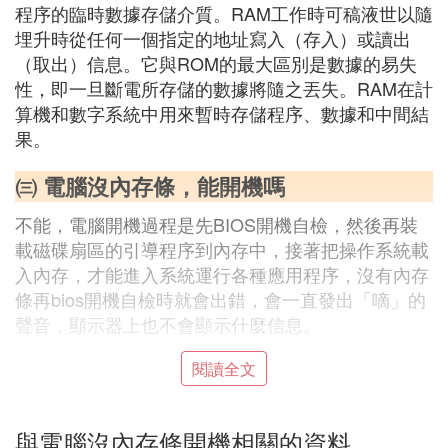
程序的臨時數據存儲介質。RAM工作時可稿液世以隨
埋升時從任何一個指定的地址寫入（存入）或讀出
（取出）信息。它與ROM的最大區別是數據的易失
性，即一旦斷電所存儲的數據將隨之丟失。RAM在計
算機和數字系統中用來暫時存儲程序、數據和中間結
果。
㈢ 電腦沒內存條，能開機嗎
不能，電腦開機過程是先BIOS開機自檢，然後再裝
載磁碟扇區的引導程序到內存中，接著把操作系統載
入內存，才能進入系統運行各種應用程序，沒有內存
條再bios開機自檢時就會出錯，會一直發出「嘀」的
聲音，顯示器上也不會顯示什麼信息。
不僅僅是內存條少了，任何一個都開不了機。電腦主
閱讀全文
機需要 cpu、 主板、內存條、電源，這樣才能點亮，
如果cpu或者主板不含顯卡，還需要格外附加一個顯
與電腦沒內存條開機相關的資料
卡。