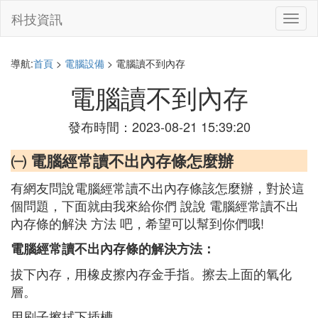
科技資訊
切
換
導
航
導航:
首頁
>
電腦設備
> 電腦讀不到內存
電腦讀不到內存
發布時間：2023-08-21 15:39:20
㈠ 電腦經常讀不出內存條怎麼辦
有網友問說電腦經常讀不出內存條該怎麼辦，對於這
個問題，下面就由我來給你們 說說 電腦經常讀不出
內存條的解決 方法 吧，希望可以幫到你們哦!
電腦經常讀不出內存條的解決方法：
拔下內存，用橡皮擦內存金手指。擦去上面的氧化
層。
用刷子擦拭下插槽。